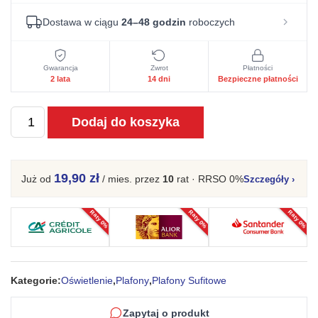
Dostawa w ciągu
24–48 godzin
roboczych
Gwarancja
Zwrot
Płatności
2 lata
14 dni
Bezpieczne płatności
ilość
Dodaj do koszyka
Plafon
RIFT
biały
19,90 zł
Już od
/ mies.
przez
10
rat · RRSO 0%
Szczegóły
›
Raty 0%
Raty 0%
Raty 0%
Kategorie:
Oświetlenie
,
Plafony
,
Plafony Sufitowe
Zapytaj o produkt