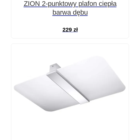
ZION 2-punktowy plafon ciepła
barwa dębu
229
zł