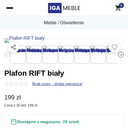
0
Meble
/
Oświetlenie
←
→
Plafon RIFT biały
Brak ocen - dodaj pierwsza!
0
z
199
zł
5
Cena z 30 dni:
199
zł
Dostępne z magazynu:
26 sztuk