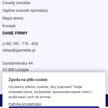
Zasady zwrotów
Ogólne warunki sprzedaży
Mapa strony
Kontakt
DANE FIRMY
(+48) 795 - 776 - 626
sklep@igameble.pl
Sandomierska 4A
37-300 Leżajsk
NIP: 794 172 09 19
Zgoda na pliki cookie
REGON: 180933172
Używamy plików cookies, aby poprawić Twoje
doświadczenia, wyświetlać spersonalizowane treści i
analizować ruch na stronie.
© 2026 IGA Meble. Wszystkie prawa zastrzeżone.
Polityka prywatności