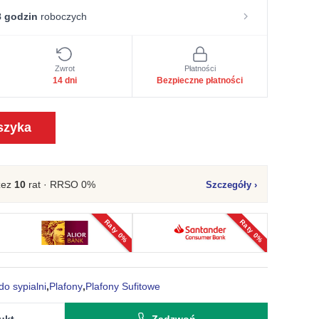
 godzin
roboczych
Zwrot
Płatności
14 dni
Bezpieczne płatności
szyka
zez
10
rat · RRSO 0%
Szczegóły
›
Raty 0%
Raty 0%
do sypialni
,
Plafony
,
Plafony Sufitowe