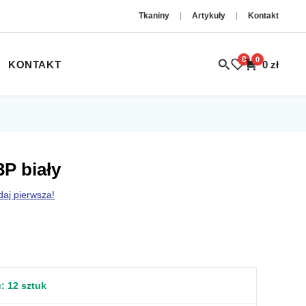
Tkaniny
|
Artykuły
|
Kontakt
0
0
KONTAKT
0
zł
P biały
daj pierwsza!
u:
12 sztuk