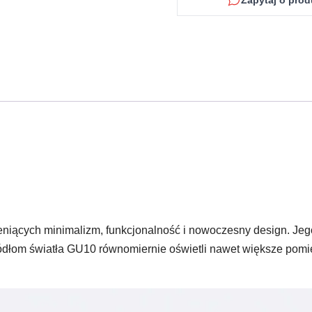
Zapytaj o prod
eniących minimalizm, funkcjonalność i nowoczesny design. Je
źródłom światła GU10 równomiernie oświetli nawet większe pom