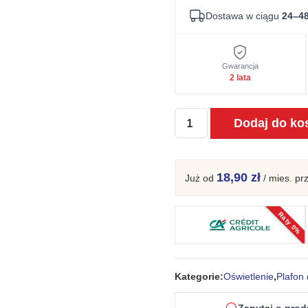
Dostawa w ciągu
24–48
Gwarancja
2 lata
ilość
Dodaj do ko
Plafon
LARGO
3P
18,90 zł
Już od
/ mies.
pr
biały
Raty 0%
Kategorie:
Oświetlenie
,
Plafon 