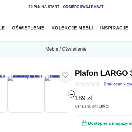
50 PLN NA START
–
ODBIERZ SWÓJ RABAT
LE
OŚWIETLENIE
KOLEKCJE MEBLI
INSPIRACJE
Meble
/
Oświetlenie
Plafon LARGO 3
Brak ocen - do
0
→
z
189
zł
5
Cena z 30 dni:
189
zł
Dostępne z magazyn