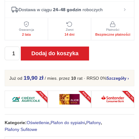
Dostawa w ciągu
24–48 godzin
roboczych
Gwarancja
Zwrot
Płatności
2 lata
14 dni
Bezpieczne płatności
ilość
Dodaj do koszyka
Plafon
ELVO
2
19,90 zł
Już od
/ mies.
przez
10
rat · RRSO 0%
Szczegóły
›
czarny
Raty 0%
Raty 0%
Raty 0%
Kategorie:
Oświetlenie
,
Plafon do sypialni
,
Plafony
,
Plafony Sufitowe