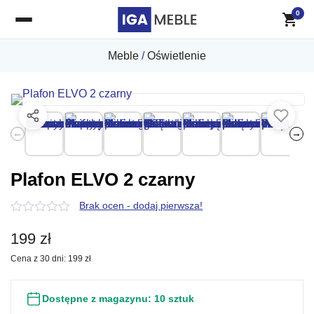
0
Meble
/
Oświetlenie
←
→
Plafon ELVO 2 czarny
Brak ocen - dodaj pierwsza!
0
z
199
zł
5
Cena z 30 dni:
199
zł
Dostępne z magazynu:
10 sztuk