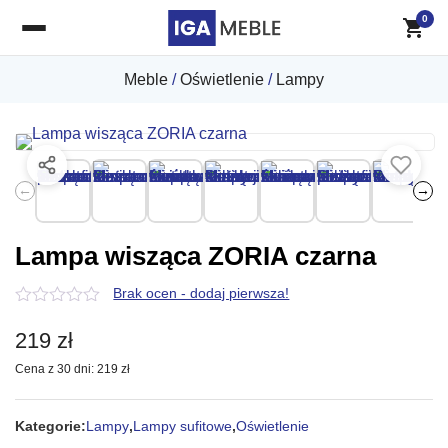
0
Meble
/
Oświetlenie
/
Lampy
←
→
Lampa wisząca ZORIA czarna
Brak ocen - dodaj pierwsza!
0
z
219
zł
5
Cena z 30 dni:
219
zł
Kategorie:
Lampy
,
Lampy sufitowe
,
Oświetlenie