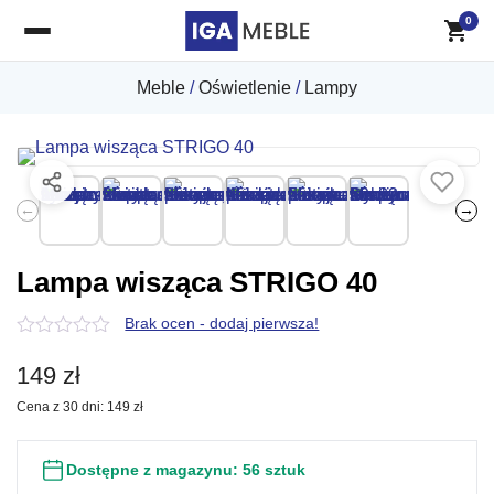
0
Meble
/
Oświetlenie
/
Lampy
←
→
Lampa wisząca STRIGO 40
Brak ocen - dodaj pierwsza!
0
z
149
zł
5
Cena z 30 dni:
149
zł
Dostępne z magazynu:
56 sztuk