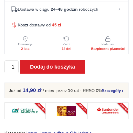
Dostawa w ciągu
24–48 godzin
roboczych
Koszt dostawy od
45
zł
Gwarancja
Zwrot
Płatności
2 lata
14 dni
Bezpieczne płatności
ilość
Dodaj do koszyka
Lampa
wisząca
STRIGO
14,90 zł
Już od
/ mies.
przez
10
rat · RRSO 0%
Szczegóły
›
40
Raty 0%
Raty 0%
Raty 0%