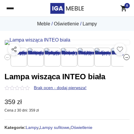
0
Meble
/
Oświetlenie
/
Lampy
←
→
Lampa wisząca INTEO biała
Brak ocen - dodaj pierwsza!
0
z
359
zł
5
Cena z 30 dni:
359
zł
Kategorie:
Lampy
,
Lampy sufitowe
,
Oświetlenie