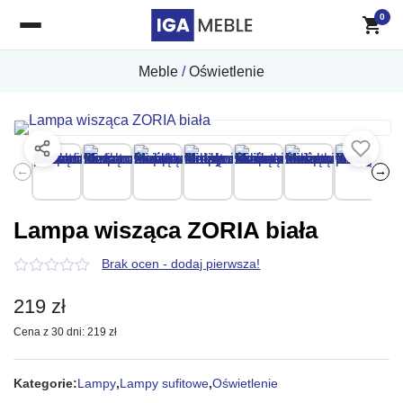
0
Meble
/
Oświetlenie
←
→
Lampa wisząca ZORIA biała
Brak ocen - dodaj pierwsza!
0
z
219
zł
5
Cena z 30 dni:
219
zł
Kategorie:
Lampy
,
Lampy sufitowe
,
Oświetlenie