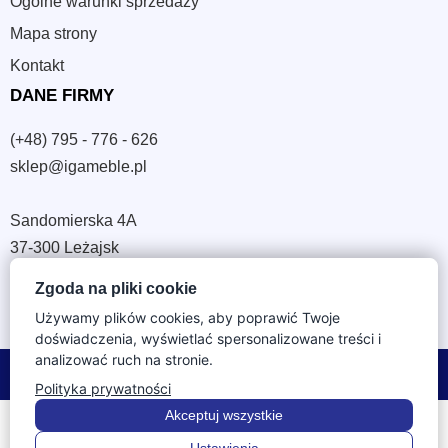
Ogólne warunki sprzedaży
Mapa strony
Kontakt
DANE FIRMY
(+48) 795 - 776 - 626
sklep@igameble.pl
Sandomierska 4A
37-300 Leżajsk
NIP: 794 172 09 19
Zgoda na pliki cookie
REGON: 180933172
Używamy plików cookies, aby poprawić Twoje
doświadczenia, wyświetlać spersonalizowane treści i
analizować ruch na stronie.
© 2026 IGA Meble. Wszystkie prawa zastrzeżone.
Polityka prywatności
Akceptuj wszystkie