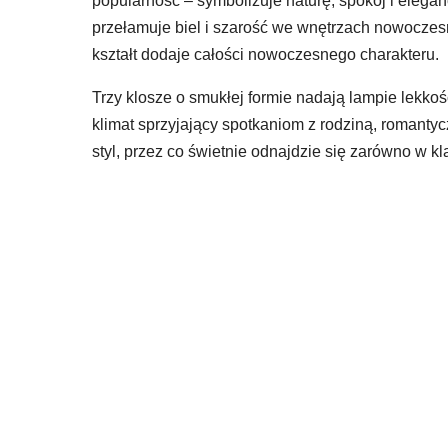
popularność – symbolizuje naturę, spokój i eleg
przełamuje biel i szarość we wnętrzach nowocze
kształt dodaje całości nowoczesnego charakteru.
Trzy klosze o smukłej formie nadają lampie lekkoś
klimat sprzyjający spotkaniom z rodziną, romanty
styl, przez co świetnie odnajdzie się zarówno w k