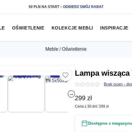
50 PLN NA START
–
ODBIERZ SWÓJ RABAT
LE
OŚWIETLENIE
KOLEKCJE MEBLI
INSPIRACJE
Meble
/
Oświetlenie
Lampa wisząca 
Brak ocen - do
0
→
z
299
zł
5
Cena z 30 dni:
299
zł
Dostępne z magazyn