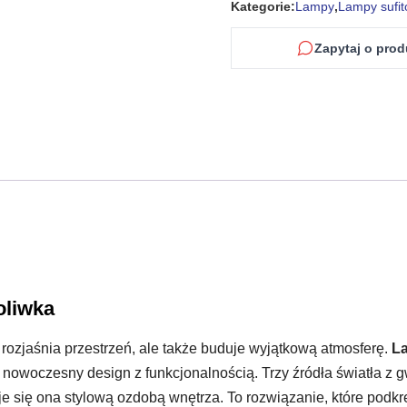
Kategorie:
Lampy
,
Lampy sufi
Zapytaj o prod
oliwka
 rozjaśnia przestrzeń, ale także buduje wyjątkową atmosferę.
La
ć nowoczesny design z funkcjonalnością. Trzy źródła światła 
e się ona stylową ozdobą wnętrza. To rozwiązanie, które podkreś