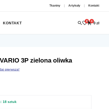
Tkaniny
|
Artykuły
|
Kontakt
0
0
KONTAKT
0
zł
VARIO 3P zielona oliwka
daj pierwsza!
u:
18 sztuk