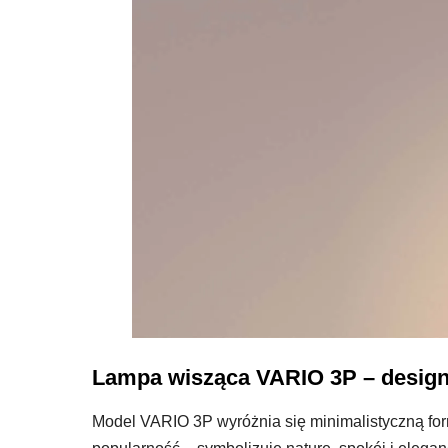
Lampa wisząca VARIO 3P – design,
Model VARIO 3P wyróżnia się minimalistyczną for