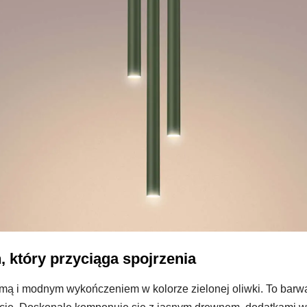
 który przyciąga spojrzenia
mą i modnym wykończeniem w kolorze zielonej oliwki. To barwa