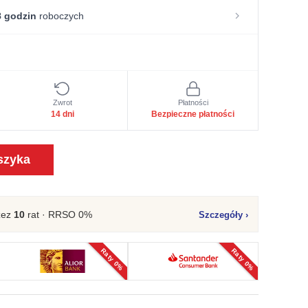
 godzin
roboczych
Zwrot
Płatności
14 dni
Bezpieczne płatności
szyka
zez
10
rat · RRSO 0%
Szczegóły
›
Raty 0%
Raty 0%