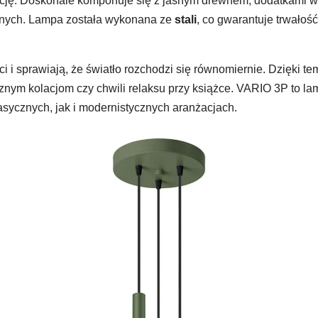
ancję. Doskonale komponuje się z jasnym drewnem, dodatkami w
snych. Lampa została wykonana ze
stali
, co gwarantuje trwałoś
ci i sprawiają, że światło rozchodzi się równomiernie. Dzięki
cznym kolacjom czy chwili relaksu przy książce. VARIO 3P to la
lasycznych, jak i modernistycznych aranżacjach.