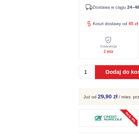
Dostawa w ciągu
24–48
Koszt dostawy od
45
zł
Gwarancja
2 lata
ilość
Dodaj do ko
Lampa
wisząca
VARIO
29,90 zł
Już od
/ mies.
pr
3P
zielona
Raty 0%
oliwka