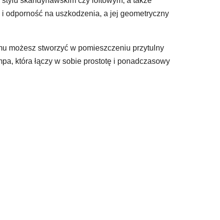
 stylu skandynawskim czy loftowym, a także
ć i odporność na uszkodzenia, a jej geometryczny
 temu możesz stworzyć w pomieszczeniu przytulny
mpa, która łączy w sobie prostotę i ponadczasowy