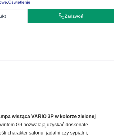
towe
,
Oświetlenie
ukt
Zadzwoń
mpa wisząca VARIO 3P w kolorze zielonej
z gwintem G9 pozwalają uzyskać doskonałe
li charakter salonu, jadalni czy sypialni,