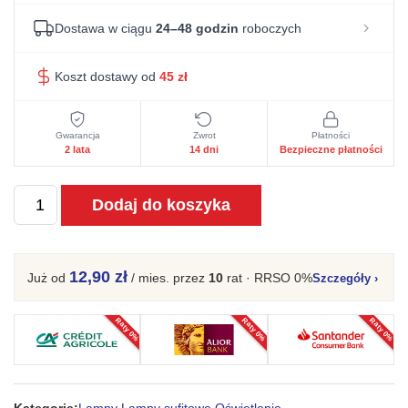
Dostawa w ciągu
24–48 godzin
roboczych
Koszt dostawy od
45
zł
Gwarancja
Zwrot
Płatności
2 lata
14 dni
Bezpieczne płatności
ilość
Dodaj do koszyka
Lampa
wisząca
UNIVOX
12,90 zł
Już od
/ mies.
przez
10
rat · RRSO 0%
Szczegóły
›
30
Raty 0%
Raty 0%
Raty 0%