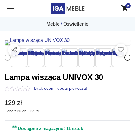
0
Meble
/
Oświetlenie
←
→
Lampa wisząca UNIVOX 30
Brak ocen - dodaj pierwsza!
0
z
129
zł
5
Cena z 30 dni:
129
zł
Dostępne z magazynu:
11 sztuk