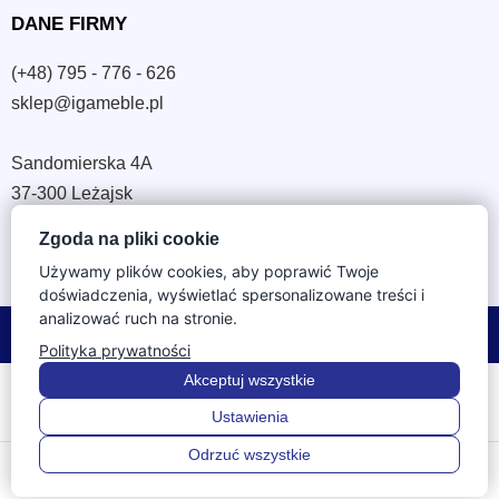
DANE FIRMY
(+48) 795 - 776 - 626
sklep@igameble.pl
Sandomierska 4A
37-300 Leżajsk
NIP: 794 172 09 19
Zgoda na pliki cookie
REGON: 180933172
Używamy plików cookies, aby poprawić Twoje
doświadczenia, wyświetlać spersonalizowane treści i
analizować ruch na stronie.
© 2026 IGA Meble. Wszystkie prawa zastrzeżone.
Polityka prywatności
Akceptuj wszystkie
Ustawienia
Odrzuć wszystkie
0
0
Menu
Wstecz
Szukaj
Ulubione
Koszyk