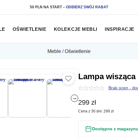
50 PLN NA START
–
ODBIERZ SWÓJ RABAT
LE
OŚWIETLENIE
KOLEKCJE MEBLI
INSPIRACJE
Meble
/
Oświetlenie
Lampa wisząca 
Brak ocen - do
0
→
z
299
zł
5
Cena z 30 dni:
299
zł
Dostępne z magazyn