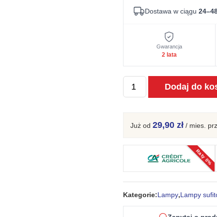
Dostawa w ciągu
24–48
Gwarancja
2 lata
ilość
Dodaj do ko
Lampa
wisząca
LAMIR
29,90 zł
Już od
/ mies.
pr
2
biały
Raty 0%
Kategorie:
Lampy
,
Lampy sufi