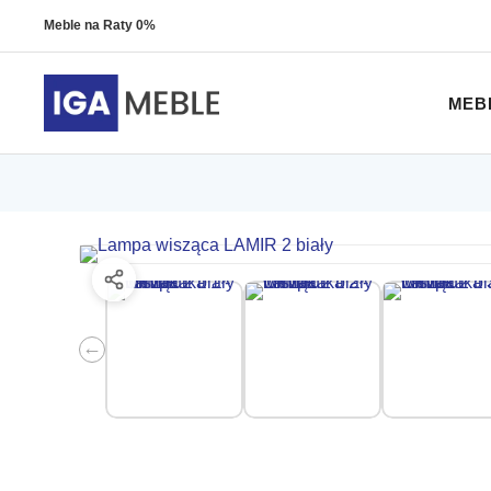
Meble na Raty 0%
MEB
←