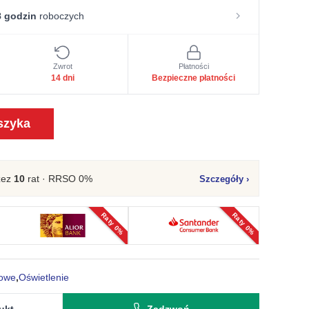
 godzin
roboczych
Zwrot
Płatności
14 dni
Bezpieczne płatności
szyka
zez
10
rat · RRSO 0%
Szczegóły
›
Raty 0%
Raty 0%
towe
,
Oświetlenie