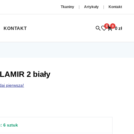
Tkaniny
|
Artykuły
|
Kontakt
0
0
KONTAKT
0
zł
LAMIR 2 biały
daj pierwsza!
u:
6 sztuk