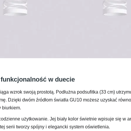
 funkcjonalność w duecie
ciąga wzrok swoją prostotą. Podłużna podsufitka (33 cm) utrzym
ormę. Dzięki dwóm źródłom światła GU10 możesz uzyskać równo
 biurkiem.
codzienne użytkowanie. Jej biały kolor świetnie wpisuje się w
j serii tworzy spójny i elegancki system oświetlenia.