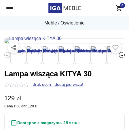
0
Meble
/
Oświetlenie
←
→
Lampa wisząca KITYA 30
Brak ocen - dodaj pierwsza!
0
z
129
zł
5
Cena z 30 dni:
129
zł
Dostępne z magazynu:
25 sztuk