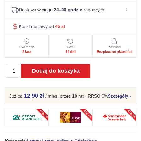
Dostawa w ciągu
24–48 godzin
roboczych
Koszt dostawy od
45
zł
Gwarancja
Zwrot
Płatności
2 lata
14 dni
Bezpieczne płatności
ilość
Dodaj do koszyka
Lampa
wisząca
KITYA
12,90 zł
Już od
/ mies.
przez
10
rat · RRSO 0%
Szczegóły
›
30
Raty 0%
Raty 0%
Raty 0%