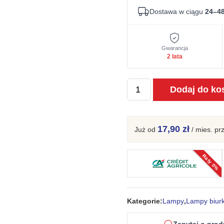
Dostawa w ciągu
24–48
Gwarancja
2 lata
ilość
Dodaj do ko
Lampa
biurkowa
VARIO
17,90 zł
Już od
/ mies.
pr
biała
Raty 0%
Kategorie:
Lampy
,
Lampy biur