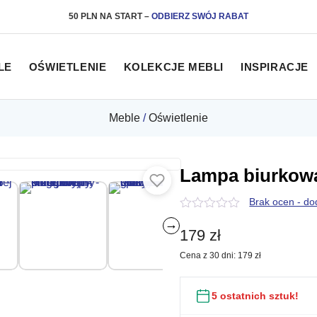
50 PLN NA START
–
ODBIERZ SWÓJ RABAT
LE
OŚWIETLENIE
KOLEKCJE MEBLI
INSPIRACJE
Meble
/
Oświetlenie
Lampa biurkowa
Brak ocen - do
0
→
z
179
zł
5
Cena z 30 dni:
179
zł
5 ostatnich sztuk!