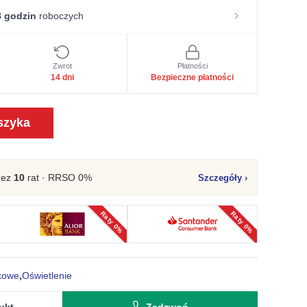
 godzin
roboczych
Zwrot
Płatności
14 dni
Bezpieczne płatności
szyka
zez
10
rat · RRSO 0%
Szczegóły
›
Raty 0%
Raty 0%
kowe
,
Oświetlenie