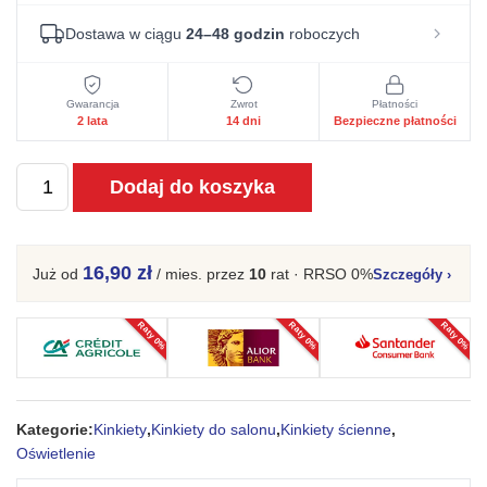
Dostawa w ciągu
24–48 godzin
roboczych
Gwarancja
Zwrot
Płatności
2 lata
14 dni
Bezpieczne płatności
ilość
Dodaj do koszyka
Kinkiet
NOVEL
2
16,90 zł
Już od
/ mies.
przez
10
rat · RRSO 0%
Szczegóły
›
zielony
oliwkowy
Raty 0%
Raty 0%
Raty 0%
Kategorie:
Kinkiety
,
Kinkiety do salonu
,
Kinkiety ścienne
,
Oświetlenie