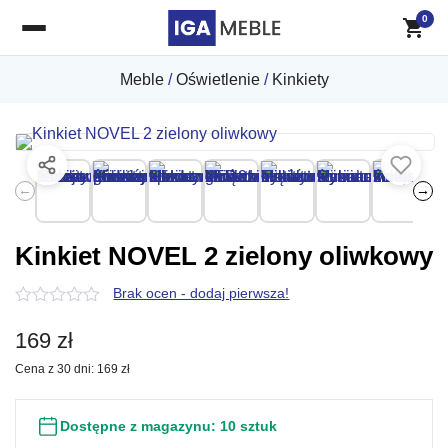
0
Meble
/
Oświetlenie
/
Kinkiety
←
→
Kinkiet NOVEL 2 zielony oliwkowy
Brak ocen - dodaj pierwsza!
0
z
169
zł
5
Cena z 30 dni:
169
zł
Dostępne z magazynu:
10 sztuk