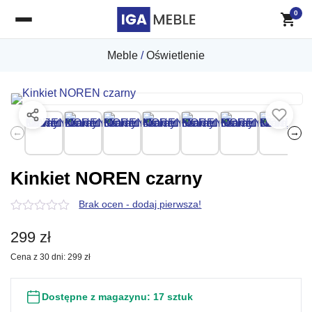
0
Meble
/
Oświetlenie
←
→
Kinkiet NOREN czarny
Brak ocen - dodaj pierwsza!
0
z
299
zł
5
Cena z 30 dni:
299
zł
Dostępne z magazynu:
17 sztuk