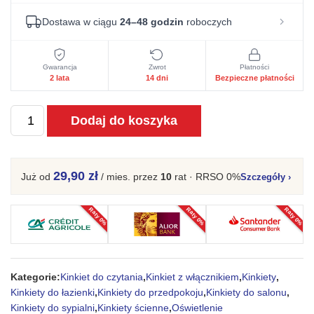
Dostawa w ciągu
24–48 godzin
roboczych
Gwarancja
Zwrot
Płatności
2 lata
14 dni
Bezpieczne płatności
ilość
Dodaj do koszyka
Kinkiet
NOREN
czarny
29,90 zł
Już od
/ mies.
przez
10
rat · RRSO 0%
Szczegóły
›
Raty 0%
Raty 0%
Raty 0%
Kategorie:
Kinkiet do czytania
,
Kinkiet z włącznikiem
,
Kinkiety
,
Kinkiety do łazienki
,
Kinkiety do przedpokoju
,
Kinkiety do salonu
,
Kinkiety do sypialni
,
Kinkiety ścienne
,
Oświetlenie