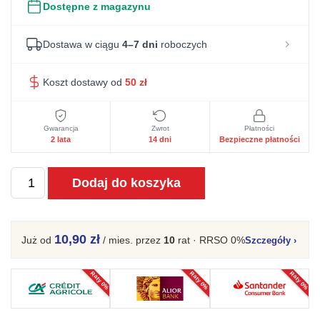
Dostępne z magazynu
Dostawa w ciągu
4–7 dni
roboczych
Koszt dostawy od
50
zł
Gwarancja
Zwrot
Płatności
2 lata
14 dni
Bezpieczne płatności
ilość
Dodaj do koszyka
Stylowy
sosnowy
elegancki
10,90 zł
Już od
/ mies.
przez
10
rat · RRSO 0%
Szczegóły
›
mebel
Kalari
Raty 0%
Raty 0%
Raty 0%