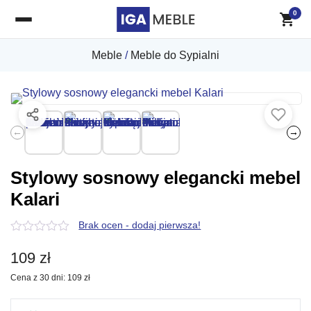
0
Meble
/
Meble do Sypialni
←
→
Stylowy sosnowy elegancki mebel
Kalari
Brak ocen - dodaj pierwsza!
0
z
109
zł
5
Cena z 30 dni:
109
zł