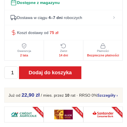
Dostępne z magazynu
Dostawa w ciągu
4–7 dni
roboczych
Koszt dostawy od
75
zł
Gwarancja
Zwrot
Płatności
2 lata
14 dni
Bezpieczne płatności
ilość
Dodaj do koszyka
Praktyczny
sosnowy
elegancki
22,90 zł
Już od
/ mies.
przez
10
rat · RRSO 0%
Szczegóły
›
mebel
Kalari
Raty 0%
Raty 0%
Raty 0%