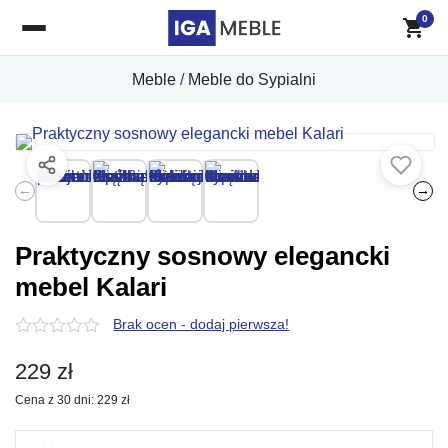
0
Meble
/
Meble do Sypialni
←
→
Praktyczny sosnowy elegancki
mebel Kalari
Brak ocen - dodaj pierwsza!
0
z
229
zł
5
Cena z 30 dni:
229
zł