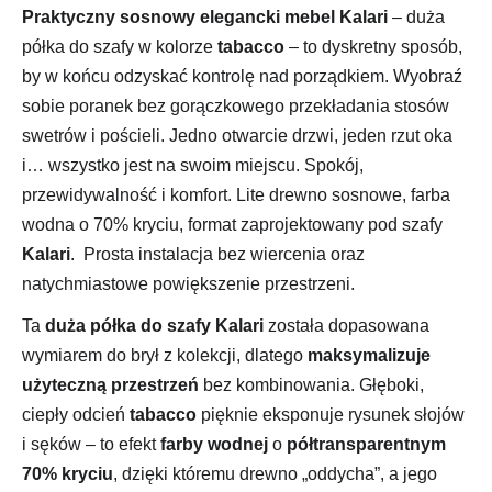
Praktyczny sosnowy elegancki mebel Kalari
– duża
półka do szafy w kolorze
tabacco
– to dyskretny sposób,
by w końcu odzyskać kontrolę nad porządkiem. Wyobraź
sobie poranek bez gorączkowego przekładania stosów
swetrów i pościeli. Jedno otwarcie drzwi, jeden rzut oka
i… wszystko jest na swoim miejscu. Spokój,
przewidywalność i komfort. Lite drewno sosnowe, farba
wodna o 70% kryciu, format zaprojektowany pod szafy
Kalari
. Prosta instalacja bez wiercenia oraz
natychmiastowe powiększenie przestrzeni.
Ta
duża półka do szafy Kalari
została dopasowana
wymiarem do brył z kolekcji, dlatego
maksymalizuje
użyteczną przestrzeń
bez kombinowania. Głęboki,
ciepły odcień
tabacco
pięknie eksponuje rysunek słojów
i sęków – to efekt
farby wodnej
o
półtransparentnym
70% kryciu
, dzięki któremu drewno „oddycha”, a jego