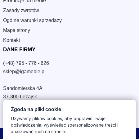
Promocje na meble
Zasady zwrotów
Ogólne warunki sprzedaży
Mapa strony
Kontakt
DANE FIRMY
(+48) 795 - 776 - 626
sklep@igameble.pl
Sandomierska 4A
37-300 Leżajsk
NIP: 794 172 09 19
Zgoda na pliki cookie
REGON: 180933172
Używamy plików cookies, aby poprawić Twoje
doświadczenia, wyświetlać spersonalizowane treści i
analizować ruch na stronie.
© 2026 IGA Meble. Wszystkie prawa zastrzeżone.