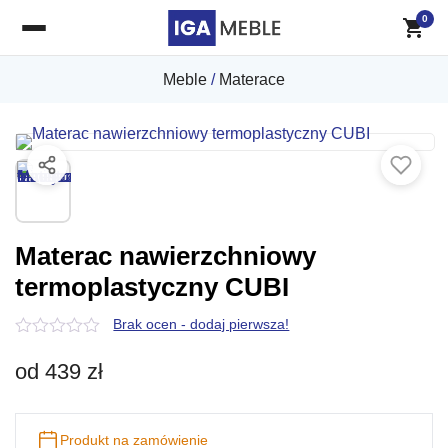
0
Meble
/
Materace
Materac nawierzchniowy
termoplastyczny CUBI
Brak ocen - dodaj pierwsza!
0
z
od
439
zł
5
Produkt na zamówienie