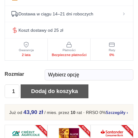
Dostawa w ciągu 14–21 dni roboczych
Koszt dostawy od 25 zł
Gwarancja
Płatności
Raty
2 lata
Bezpieczne płatności
0%
Rozmiar
ilość
Dodaj do koszyka
Materac
nawierzchniowy
43,90 zł
Już od
/ mies.
przez
10
rat · RRSO 0%
Szczegóły
›
termoplastyczny
CUBI
Raty 0%
Raty 0%
Raty 0%