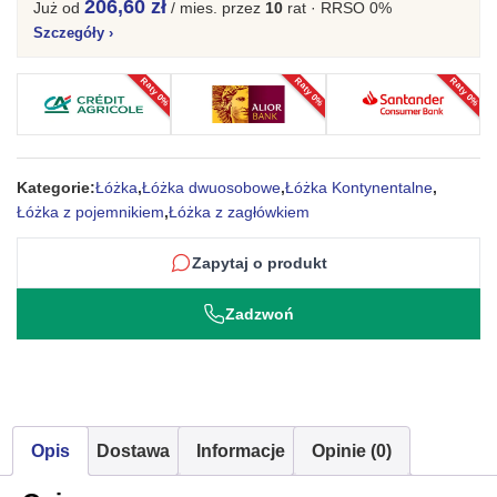
206,60 zł
Już od
/ mies.
przez
10
rat · RRSO 0%
automat
Szczegóły
›
sprężynowy
z
Raty 0%
Raty 0%
Raty 0%
pojemnikiem
Sessio
Kategorie:
Łóżka
,
Łóżka dwuosobowe
,
Łóżka Kontynentalne
,
Łóżka z pojemnikiem
,
Łóżka z zagłówkiem
Zapytaj o produkt
Zadzwoń
Opis
Dostawa
Informacje
Opinie (0)