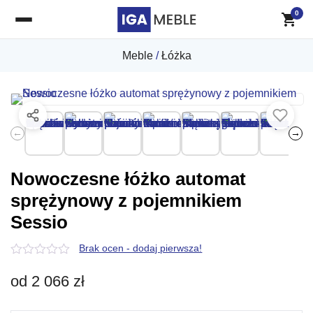
0
Meble
/
Łóżka
←
→
Nowoczesne łóżko automat
sprężynowy z pojemnikiem
Sessio
Brak ocen - dodaj pierwsza!
0
z
od
2 066
zł
5