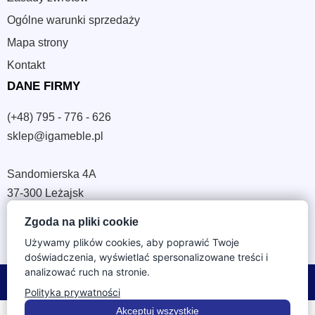
Ogólne warunki sprzedaży
Mapa strony
Kontakt
DANE FIRMY
(+48) 795 - 776 - 626
sklep@igameble.pl
Sandomierska 4A
37-300 Leżajsk
NIP: 794 172 09 19
Zgoda na pliki cookie
REGON: 180933172
Używamy plików cookies, aby poprawić Twoje
doświadczenia, wyświetlać spersonalizowane treści i
analizować ruch na stronie.
© 2026 IGA Meble. Wszystkie prawa zastrzeżone.
Polityka prywatności
Akceptuj wszystkie