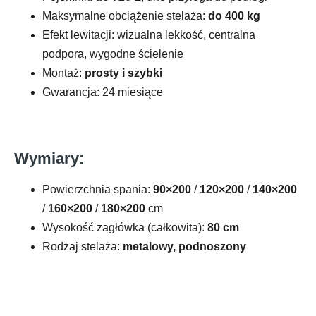
Maksymalne obciążenie stelaża:
do 400 kg
Efekt lewitacji: wizualna lekkość, centralna
podpora, wygodne ścielenie
Montaż:
prosty i szybki
Gwarancja: 24 miesiące
Wymiary:
Powierzchnia spania:
90×200
/
120×200
/
140×200
/
160×200
/
180×200
cm
Wysokość zagłówka (całkowita):
80 cm
Rodzaj stelaża:
metalowy, podnoszony