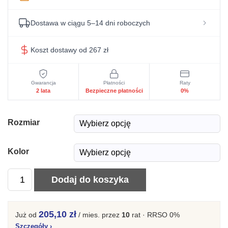
Dostawa w ciągu 5–14 dni roboczych
Koszt dostawy od 267 zł
Gwarancja
Płatności
Raty
2 lata
Bezpieczne płatności
0%
Rozmiar
Kolor
ilość
Dodaj do koszyka
Lewitujące
łóżko
205,10 zł
Już od
/ mies.
przez
10
rat · RRSO 0%
z
Szczegóły
›