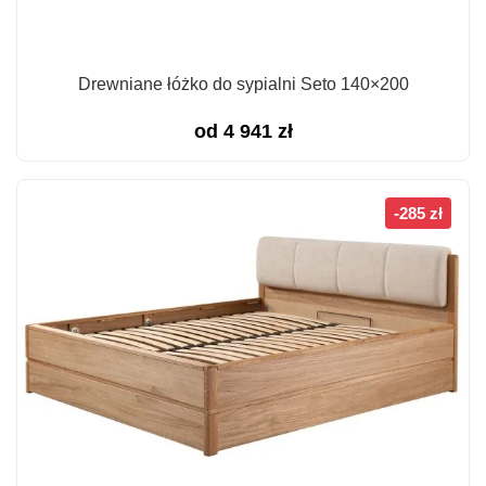
Drewniane łóżko do sypialni Seto 140×200
od
4 941
zł
-285 zł