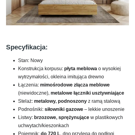
Specyfikacja:
Stan: Nowy
Konstrukcja korpusu:
płyta meblowa
o wysokiej
wytrzymałości, okleina imitująca drewno
Łączenia:
mimośrodowe złącza meblowe
(niewidoczne),
metalowe łączniki usztywniające
Stelaż:
metalowy, podnoszony
z ramą stalową
Podnośniki:
siłowniki gazowe
– lekkie unoszenie
Listwy:
brzozowe, sprężynujące
w plastikowych
uchwytach/kieszonkach
Pojemnik:
do 720 L
, dno przylega do podłogi