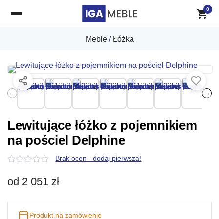
0
Meble
/
Łóżka
←
→
Lewitujące łóżko z pojemnikiem
na pościel Delphine
Brak ocen - dodaj pierwsza!
0
z
od
2 051
zł
5
Produkt na zamówienie