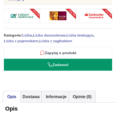
pojemnikiem
na
Raty 0%
Raty 0%
Raty 0%
pościel
Delphine
Kategorie:
Łóżka
,
Łóżka dwuosobowe
,
Łóżka lewitujące
,
Łóżka z pojemnikiem
,
Łóżka z zagłówkiem
Zapytaj o produkt
Zadzwoń
Opis
Dostawa
Informacje
Opinie (0)
Opis