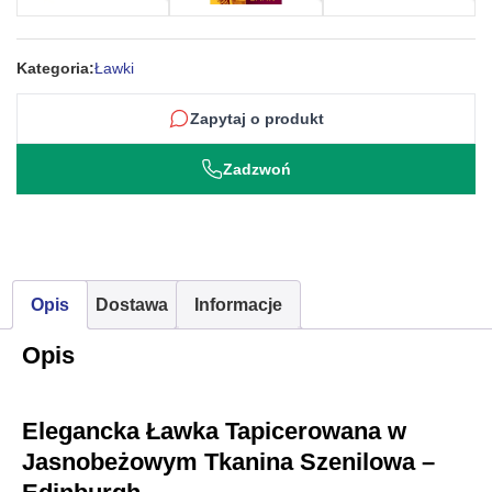
szenilowa
–
Kategoria:
Ławki
Edinburgh
Zapytaj o produkt
Zadzwoń
Opis
Dostawa
Informacje
Opis
Elegancka Ławka Tapicerowana w
Jasnobeżowym Tkanina Szenilowa –