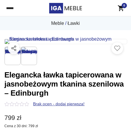
0
Meble
/
Ławki
Elegancka ławka tapicerowana w
jasnobeżowym tkanina szenilowa
– Edinburgh
Brak ocen - dodaj pierwsza!
0
z
799
zł
5
Cena z 30 dni:
799
zł