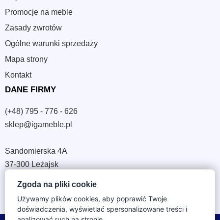
Promocje na meble
Zasady zwrotów
Ogólne warunki sprzedaży
Mapa strony
Kontakt
DANE FIRMY
(+48) 795 - 776 - 626
sklep@igameble.pl
Sandomierska 4A
37-300 Leżajsk
NIP: 794 172 09 19
Zgoda na pliki cookie
REGON: 180933172
Używamy plików cookies, aby poprawić Twoje
doświadczenia, wyświetlać spersonalizowane treści i
analizować ruch na stronie.