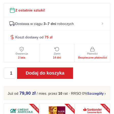
2 ostatnie sztuki!
Dostawa w ciągu
3–7 dni
roboczych
Koszt dostawy od
75
zł
Gwarancja
Zwrot
Płatności
2 lata
14 dni
Bezpieczne płatności
ilość
Dodaj do koszyka
Elegancka
ławka
tapicerowana
79,90 zł
Już od
/ mies.
przez
10
rat · RRSO 0%
Szczegóły
›
w
jasnobeżowym
Raty 0%
Raty 0%
Raty 0%
tkanina