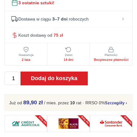
3 ostatnie sztuki!
Dostawa w ciągu
3–7 dni
roboczych
Koszt dostawy od
75
zł
Gwarancja
Zwrot
Płatności
2 lata
14 dni
Bezpieczne płatności
ilość
Dodaj do koszyka
Krzesło
tapicerowane
retro
89,90 zł
Już od
/ mies.
przez
10
rat · RRSO 0%
Szczegóły
›
z
ekoskórą
Raty 0%
Raty 0%
Raty 0%
–
Willowbrook