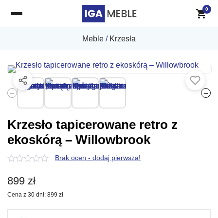
0
Meble
/
Krzesła
←
→
Krzesło tapicerowane retro z
ekoskórą – Willowbrook
Brak ocen - dodaj pierwsza!
0
z
899
zł
5
Cena z 30 dni:
899
zł