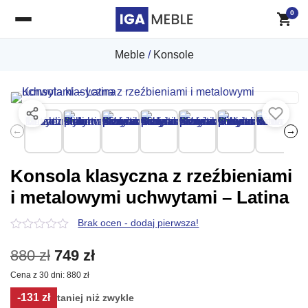
0
Meble
/
Konsole
←
→
Konsola klasyczna z rzeźbieniami
i metalowymi uchwytami – Latina
Brak ocen - dodaj pierwsza!
0
z
Pierwotna
Aktualna
880
zł
749
zł
5
Cena z 30 dni:
880
zł
cena
cena
-131 zł
taniej niż zwykle
wynosiła:
wynosi: