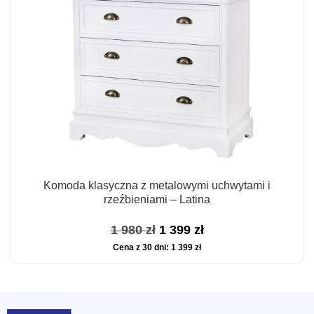
Komoda klasyczna z metalowymi uchwytami i
rzeźbieniami – Latina
Pierwotna
Aktualna
1 980
zł
1 399
zł
Cena z 30 dni:
1 399
zł
cena
cena
wynosiła:
wynosi:
1
1
980 zł.
399 zł.