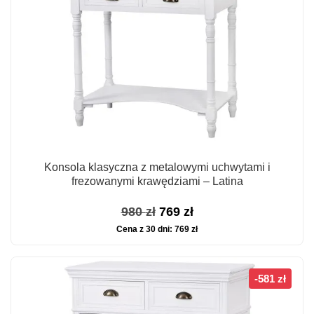
Konsola klasyczna z metalowymi uchwytami i
frezowanymi krawędziami – Latina
Pierwotna
Aktualna
980
zł
769
zł
Cena z 30 dni:
769
zł
cena
cena
wynosiła:
wynosi:
980 zł.
769 zł.
-581 zł