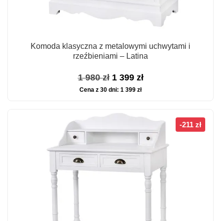
Komoda klasyczna z metalowymi uchwytami i
rzeźbieniami – Latina
Pierwotna
Aktualna
1 980
zł
1 399
zł
Cena z 30 dni:
1 399
zł
cena
cena
wynosiła:
wynosi:
1
1
-211 zł
980 zł.
399 zł.