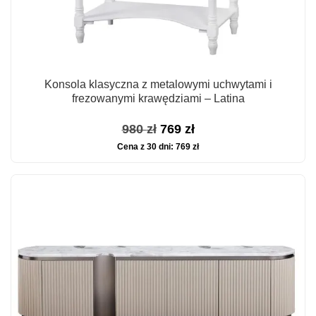
Konsola klasyczna z metalowymi uchwytami i
frezowanymi krawędziami – Latina
Pierwotna
Aktualna
980
zł
769
zł
Cena z 30 dni:
769
zł
cena
cena
wynosiła:
wynosi:
980 zł.
769 zł.