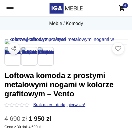
0
Meble
/
Komody
Loftowa komoda z prostymi
metalowymi nogami w kolorze
grafitowym – Vento
Brak ocen - dodaj pierwsza!
0
z
Pierwotna
Aktualna
4 690
zł
1 950
zł
5
Cena z 30 dni:
4 690
zł
cena
cena