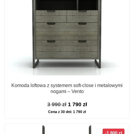
Komoda loftowa z systemem soft-close i metalowymi
nogami – Vento
Pierwotna
Aktualna
3 990
zł
1 790
zł
Cena z 30 dni:
1 790
zł
cena
cena
wynosiła:
wynosi:
3
1
-1 800 zł