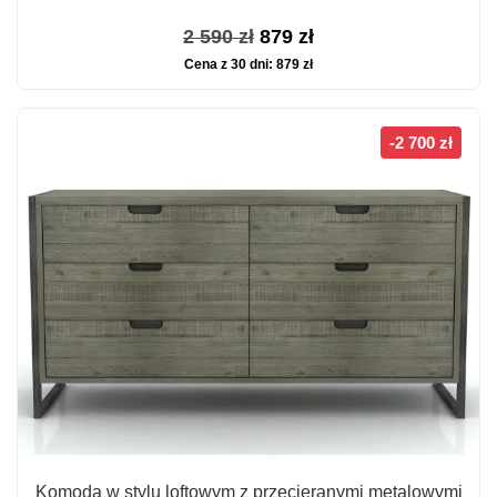
Pierwotna
Aktualna
2 590
zł
879
zł
Cena z 30 dni:
879
zł
cena
cena
wynosiła:
wynosi:
2
879 zł.
-2 700 zł
590 zł.
Komoda w stylu loftowym z przecieranymi metalowymi