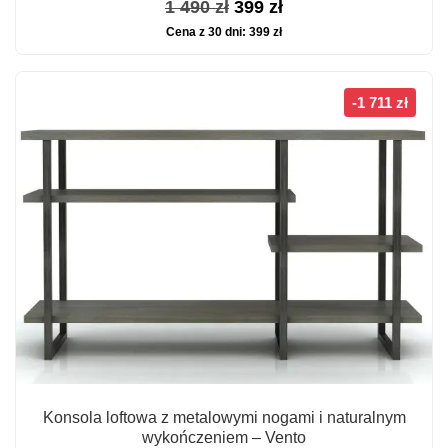
Pierwotna
Aktualna
1 490
zł
399
zł
Cena z 30 dni:
399
zł
cena
cena
wynosiła:
wynosi:
1
399 zł.
-1 711 zł
490 zł.
Konsola loftowa z metalowymi nogami i naturalnym
wykończeniem – Vento