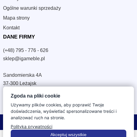
Ogólne warunki sprzedaży
Mapa strony
Kontakt
DANE FIRMY
(+48) 795 - 776 - 626
sklep@igameble.pl
Sandomierska 4A
37-300 Leżajsk
NIP: 794 172 09 19
Zgoda na pliki cookie
REGON: 180933172
Używamy plików cookies, aby poprawić Twoje
doświadczenia, wyświetlać spersonalizowane treści i
analizować ruch na stronie.
© 2026 IGA Meble. Wszystkie prawa zastrzeżone.
Polityka prywatności
Akceptuj wszystkie