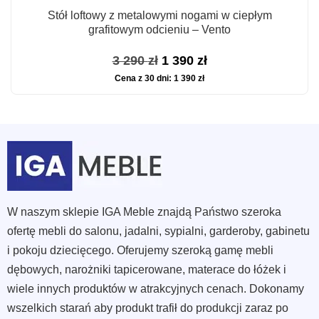
Stół loftowy z metalowymi nogami w ciepłym
grafitowym odcieniu – Vento
Pierwotna
Aktualna
3 290
zł
1 390
zł
Cena z 30 dni:
1 390
zł
cena
cena
wynosiła:
wynosi:
3
1
290 zł.
390 zł.
W naszym sklepie IGA Meble znajdą Państwo szeroka
ofertę mebli do salonu, jadalni, sypialni, garderoby, gabinetu
i pokoju dziecięcego. Oferujemy szeroką gamę mebli
dębowych, narożniki tapicerowane, materace do łóżek i
wiele innych produktów w atrakcyjnych cenach. Dokonamy
wszelkich starań aby produkt trafił do produkcji zaraz po