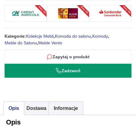
metalowymi
Raty 0%
Raty 0%
Raty 0%
nogami
w
kolorze
grafitowym
Kategorie:
Kolekcje Mebli
,
Komoda do salonu
,
Komody
,
–
Meble do Salonu
,
Meble Vento
Vento
Zapytaj o produkt
Zadzwoń
Opis
Dostawa
Informacje
Opis