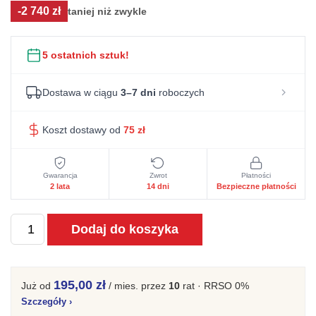
-2 740 zł
taniej niż zwykle
wynosiła:
wynosi:
4
1
5 ostatnich sztuk!
690 zł.
950 zł.
Dostawa w ciągu
3–7 dni
roboczych
Koszt dostawy od
75
zł
Gwarancja
Zwrot
Płatności
2 lata
14 dni
Bezpieczne płatności
ilość
Dodaj do koszyka
Loftowa
komoda
z
195,00 zł
Już od
/ mies.
przez
10
rat · RRSO 0%
prostymi
Szczegóły
›