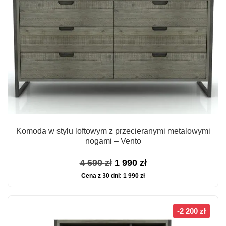
Komoda w stylu loftowym z przecieranymi metalowymi
nogami – Vento
Pierwotna
Aktualna
4 690
zł
1 990
zł
Cena z 30 dni:
1 990
zł
cena
cena
wynosiła:
wynosi:
4
1
-2 200 zł
690 zł.
990 zł.