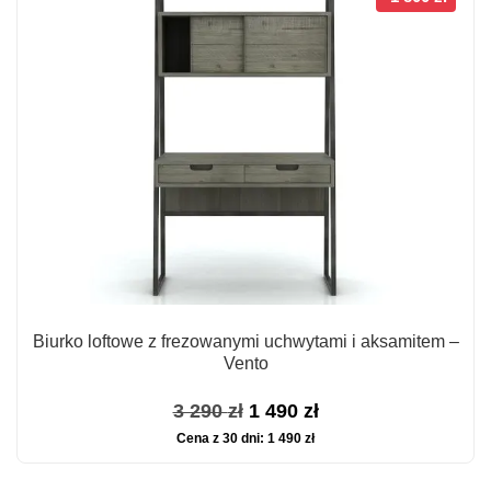
990 zł.
790 zł.
Biurko loftowe z frezowanymi uchwytami i aksamitem –
Vento
Pierwotna
Aktualna
3 290
zł
1 490
zł
Cena z 30 dni:
1 490
zł
cena
cena
wynosiła:
wynosi: