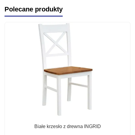
3
1
Polecane produkty
290 zł.
490 zł.
Białe krzesło z drewna INGRID