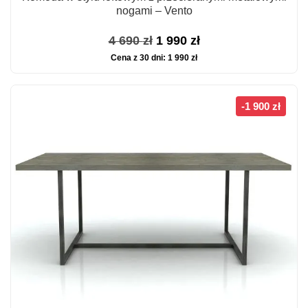
nogami – Vento
Pierwotna
Aktualna
4 690
zł
1 990
zł
Cena z 30 dni:
1 990
zł
cena
cena
wynosiła:
wynosi:
4
1
-1 900 zł
690 zł.
990 zł.