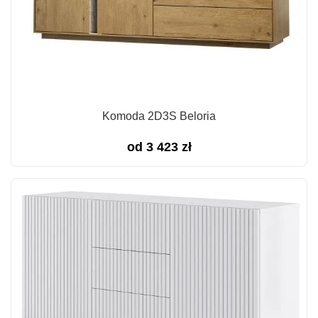
Komoda 2D3S Beloria
od
3 423
zł