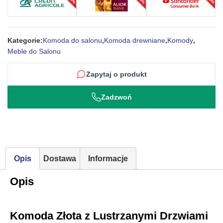
Ozdobnymi
Szprosami
–
Kategorie:
Komoda do salonu
,
Komoda drewniane
,
Komody
,
Avola
Meble do Salonu
Zapytaj o produkt
Zadzwoń
Opis
Dostawa
Informacje
Opis
Komoda Złota z Lustrzanymi Drzwiami