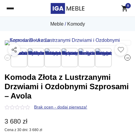
0
Meble
/
Komody
←
→
Komoda Złota z Lustrzanymi
Drzwiami i Ozdobnymi Szprosami
– Avola
Brak ocen - dodaj pierwsza!
0
z
3 680
zł
5
Cena z 30 dni:
3 680
zł