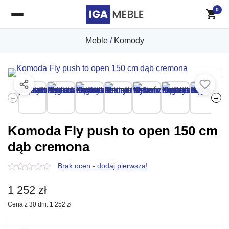
0
Meble
/
Komody
←
→
Komoda Fly push to open 150 cm
dąb cremona
Brak ocen - dodaj pierwsza!
0
z
1 252
zł
5
Cena z 30 dni:
1 252
zł