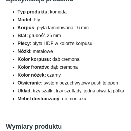
Typ produktu:
komoda
Model:
Fly
Korpus:
płyta laminowana 16 mm
Blat:
grubość 25 mm
Plecy:
płyta HDF w kolorze korpusu
Nóżki:
metalowe
Kolor korpusu:
dąb cremona
Kolor frontów:
dąb cremona
Kolor nóżek:
czarny
Otwieranie:
system bezuchwytowy push to open
Układ:
trzy szafki, trzy szuflady, jedna otwarta półka
Mebel dostraczany:
do montażu
Wymiary produktu