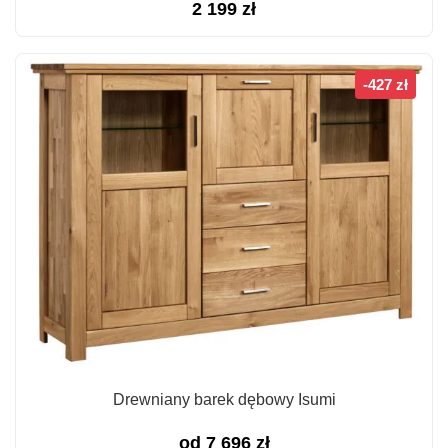
2 199
zł
-427 zł
Drewniany barek dębowy Isumi
od
7 696
zł