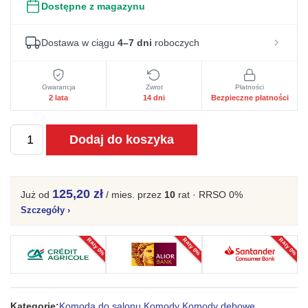
Dostępne z magazynu
Dostawa w ciągu
4–7 dni
roboczych
Gwarancja
Zwrot
Płatności
2 lata
14 dni
Bezpieczne płatności
ilość
Dodaj do koszyka
Komoda
Fly
push
125,20 zł
Już od
/ mies.
przez
10
rat · RRSO 0%
to
Szczegóły
›
open
Raty 0%
Raty 0%
Raty 0%
150
cm
dąb
cremona
Kategorie:
Komoda do salonu
,
Komody
,
Komody dębowe
,