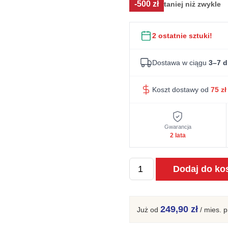
-500 zł
taniej niż zwykle
wynosiła:
wyn
2
2
2 ostatnie sztuki!
999 zł.
499
Dostawa w ciągu
3–7 d
Koszt dostawy od
75
zł
Gwarancja
2 lata
ilość
Dodaj do ko
Komoda
Drewniana
z
249,90 zł
Już od
/ mies.
p
Giętymi