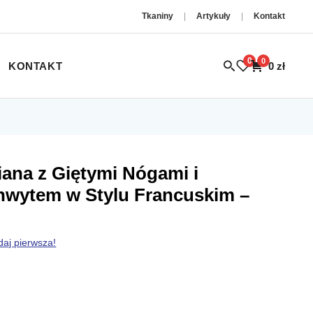
Tkaniny
|
Artykuły
|
Kontakt
0
0
KONTAKT
0
zł
na z Giętymi Nógami i
wytem w Stylu Francuskim –
daj pierwsza!
ualna
a