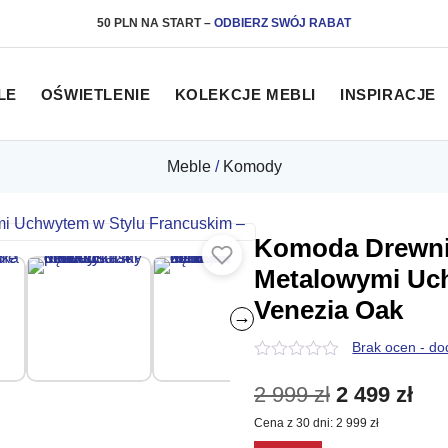
50 PLN NA START
–
ODBIERZ SWÓJ RABAT
LE
OŚWIETLENIE
KOLEKCJE MEBLI
INSPIRACJE
Meble
/
Komody
Komoda Drewnia
Metalowymi Uch
Venezia Oak
→
Brak ocen - do
0
z
Pierwotna
Akt
2 999
zł
2 499
zł
5
Cena z 30 dni:
2 999
zł
cena
cen