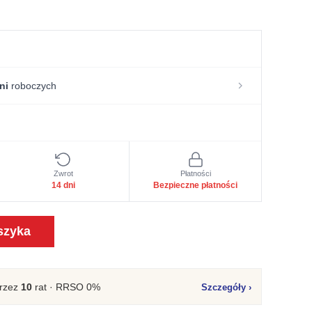
osi:
 zł.
ni
roboczych
Zwrot
Płatności
14 dni
Bezpieczne płatności
szyka
rzez
10
rat · RRSO 0%
Szczegóły
›