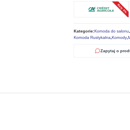
Nógami
Raty 0%
i
Metalowymi
Uchwytem
Kategorie:
Komoda do salonu
,
w
Komoda Rustykalna
,
Komody
,
Stylu
Francuskim
Zapytaj o prod
–
Venezia
Oak