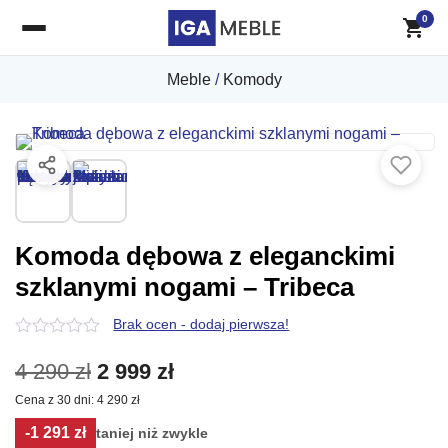
0
Meble
/
Komody
Komoda dębowa z eleganckimi
szklanymi nogami – Tribeca
Brak ocen - dodaj pierwsza!
0
z
Pierwotna
Aktualna
4 290
zł
2 999
zł
5
Cena z 30 dni:
4 290
zł
cena
cena
-1 291 zł
taniej niż zwykle
wynosiła:
wynosi: