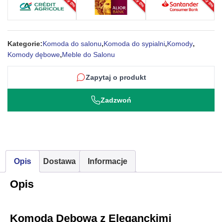
Raty 0%
Raty 0%
Raty 0%
–
Tribeca
Kategorie:
Komoda do salonu
,
Komoda do sypialni
,
Komody
,
Komody dębowe
,
Meble do Salonu
Zapytaj o produkt
Zadzwoń
Opis
Dostawa
Informacje
Opis
Komoda Dębowa z Eleganckimi