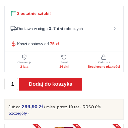
4
2
2 ostatnie sztuki!
290 zł.
999 zł.
Dostawa w ciągu
3–7 dni
roboczych
Koszt dostawy od
75
zł
Gwarancja
Zwrot
Płatności
2 lata
14 dni
Bezpieczne płatności
ilość
Dodaj do koszyka
Komoda
dębowa
z
299,90 zł
Już od
/ mies.
przez
10
rat · RRSO 0%
eleganckimi
Szczegóły
›
szklanymi
nogami