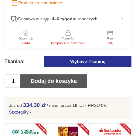
Produkt na zamówienie
Dostawa w ciągu
4–6 tygodni
roboczych
Gwarancja
Płatności
Raty
2 lata
Bezpieczne płatności
0%
Tkanina:
Wybierz Tkaninę
ilość
Dodaj do koszyka
Fotel
ergonomiczny
tapicerowany
334,30 zł
Już od
/ mies.
przez
10
rat · RRSO 0%
drewniane
Szczegóły
›
nogi
Raty 0%
Raty 0%
Raty 0%
Lilac