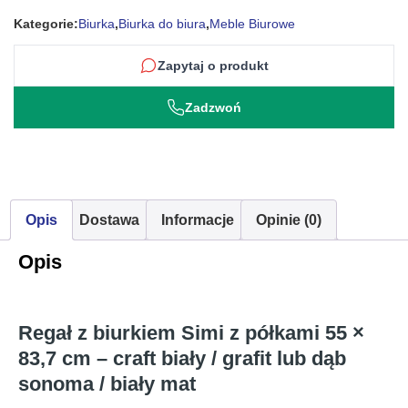
cm
Kategorie:
Biurka
,
Biurka do biura
,
Meble Biurowe
Zapytaj o produkt
Zadzwoń
Opis
Dostawa
Informacje
Opinie (0)
Opis
Regał z biurkiem Simi z półkami 55 ×
83,7 cm – craft biały / grafit lub dąb
sonoma / biały mat