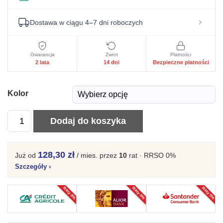
Dostawa w ciągu 4–7 dni roboczych
Gwarancja
Zwrot
Płatności
2 lata
14 dni
Bezpieczne płatności
Kolor
ilość
Dodaj do koszyka
Regał
z
128,30 zł
Już od
/ mies.
przez
10
rat · RRSO 0%
biurkiem
Szczegóły
›
Simi
z
Raty 0%
Raty 0%
Raty 0%
półkami
55x83,7