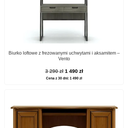
Biurko loftowe z frezowanymi uchwytami i aksamitem –
Vento
Pierwotna
Aktualna
3 290
zł
1 490
zł
Cena z 30 dni:
1 490
zł
cena
cena
wynosiła:
wynosi:
3
1
290 zł.
490 zł.