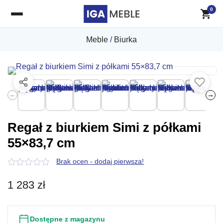
0
Meble
/
Biurka
←
→
Regał z biurkiem Simi z półkami
55×83,7 cm
Brak ocen - dodaj pierwsza!
0
z
1 283
zł
5
Dostępne z magazynu