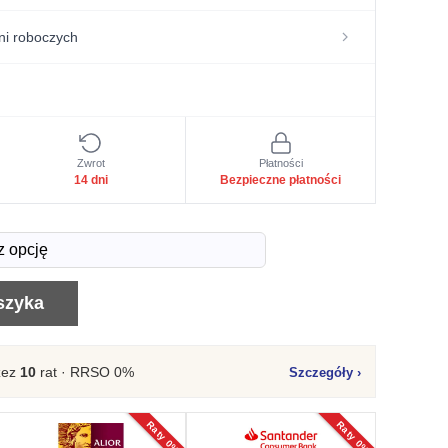
ni roboczych
Zwrot
Płatności
14 dni
Bezpieczne płatności
szyka
zez
10
rat · RRSO 0%
Szczegóły
›
Raty 0%
Raty 0%