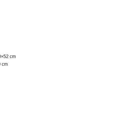
00×52 cm
0 cm