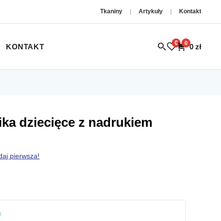
Tkaniny
|
Artykuły
|
Kontakt
0
0
KONTAKT
0
zł
ika dziecięce z nadrukiem
daj pierwsza!
u