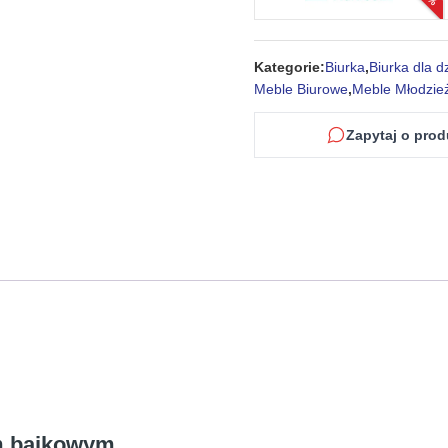
nadrukiem
bajkowym
Kategorie:
Biurka
,
Biurka dla dz
Meble Biurowe
,
Meble Młodzie
Zapytaj o prod
em bajkowym