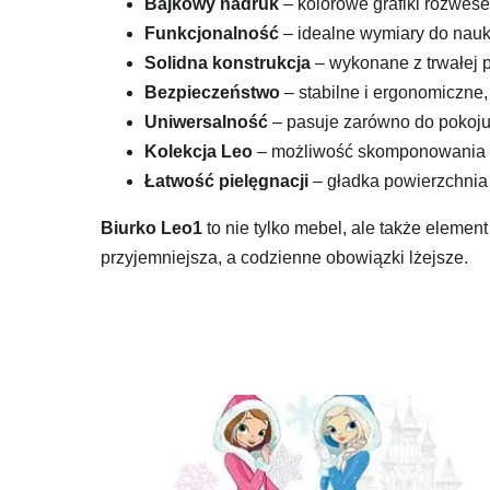
Bajkowy nadruk
– kolorowe grafiki rozwese
Funkcjonalność
– idealne wymiary do nauki
Solidna konstrukcja
– wykonane z trwałej 
Bezpieczeństwo
– stabilne i ergonomiczne
Uniwersalność
– pasuje zarówno do pokoju 
Kolekcja Leo
– możliwość skomponowania c
Łatwość pielęgnacji
– gładka powierzchnia
Biurko Leo1
to nie tylko mebel, ale także elemen
przyjemniejsza, a codzienne obowiązki lżejsze.