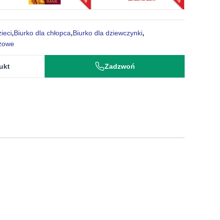
ieci
,
Biurko dla chłopca
,
Biurko dla dziewczynki
,
żowe
ukt
Zadzwoń