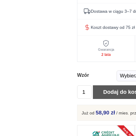
Dostawa w ciągu 3–7 d
Koszt dostawy od 75 zł
Gwarancja
2 lata
Wzór
ilość
Dodaj do ko
Biurko
Leo
58,90 zł
Już od
/ mies.
pr
grafika
dziecięce
Raty 0%
z