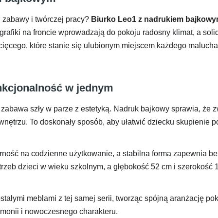
 zabawy i twórczej pracy?
Biurko Leo1 z nadrukiem bajkow
rafiki na froncie wprowadzają do pokoju radosny klimat, a soli
cięcego, które stanie się ulubionym miejscem każdego malucha
unkcjonalność w jednym
i zabawa szły w parze z estetyką. Nadruk bajkowy sprawia, że 
 wnętrzu. To doskonały sposób, aby ułatwić dziecku skupienie p
ność na codzienne użytkowanie, a stabilna forma zapewnia b
zeb dzieci w wieku szkolnym, a głębokość 52 cm i szerokość 1
ałymi meblami z tej samej serii, tworząc spójną aranżację po
monii i nowoczesnego charakteru.