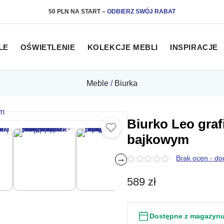
50 PLN NA START
–
ODBIERZ SWÓJ RABAT
LE
OŚWIETLENIE
KOLEKCJE MEBLI
INSPIRACJE
Meble
/
Biurka
Biurko Leo graf
bajkowym
→
Brak ocen - do
0
z
589
zł
5
Dostępne z magazyn