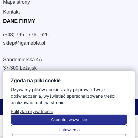
Mapa strony
Kontakt
DANE FIRMY
(+48) 795 - 776 - 626
sklep@igameble.pl
Sandomierska 4A
37-300 Leżajsk
NIP: 794 172 09 19
Zgoda na pliki cookie
REGON: 180933172
Używamy plików cookies, aby poprawić Twoje
doświadczenia, wyświetlać spersonalizowane treści i
analizować ruch na stronie.
© 2026 IGA Meble. Wszystkie prawa zastrzeżone.
Polityka prywatności
Akceptuj wszystkie
Ustawienia