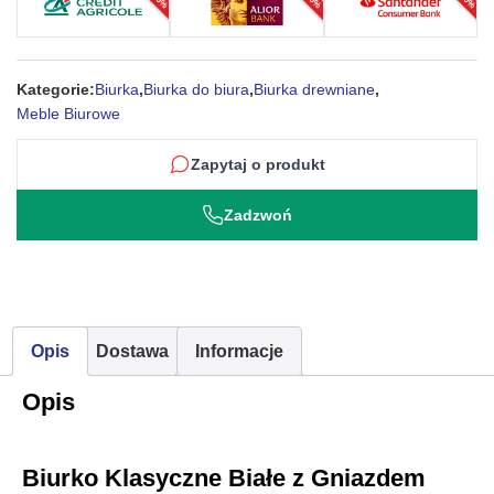
i
szufladami
–
Kategorie:
Biurka
,
Biurka do biura
,
Biurka drewniane
,
Avola
Meble Biurowe
Zapytaj o produkt
Zadzwoń
Opis
Dostawa
Informacje
Opis
Biurko Klasyczne Białe z Gniazdem