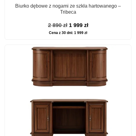
Biurko dębowe z nogami ze szkła hartowanego –
Tribeca
Pierwotna
Aktualna
2 890
zł
1 999
zł
Cena z 30 dni:
1 999
zł
cena
cena
wynosiła:
wynosi:
2
1
890 zł.
999 zł.