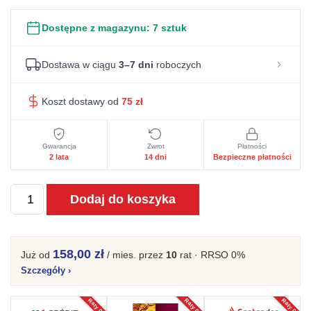
Dostępne z magazynu:
7 sztuk
Dostawa w ciągu
3–7 dni
roboczych
Koszt dostawy od
75
zł
Gwarancja
Zwrot
Płatności
2 lata
14 dni
Bezpieczne płatności
ilość
Dodaj do koszyka
Biurko
klasyczne
białe
158,00 zł
Już od
/ mies.
przez
10
rat · RRSO 0%
z
Szczegóły
›
gniazdem
Raty 0%
Raty 0%
Raty 0%
USB