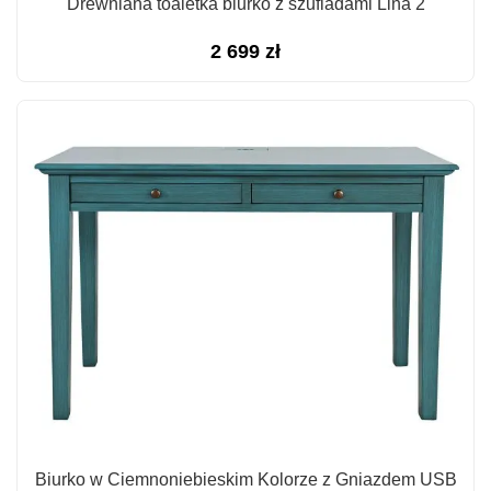
Drewniana toaletka biurko z szufladami Lina 2
2 699
zł
Biurko w Ciemnoniebieskim Kolorze z Gniazdem USB