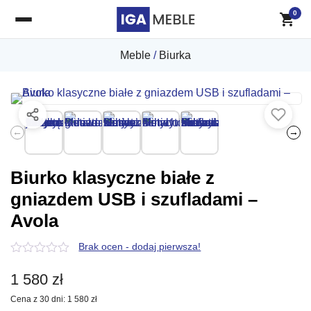
0
Meble
/
Biurka
←
→
Biurko klasyczne białe z
gniazdem USB i szufladami –
Avola
Brak ocen - dodaj pierwsza!
0
z
1 580
zł
5
Cena z 30 dni:
1 580
zł