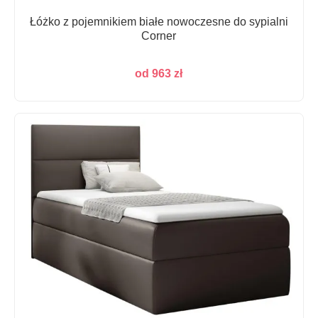
Łóżko z pojemnikiem białe nowoczesne do sypialni
Corner
od
963
zł