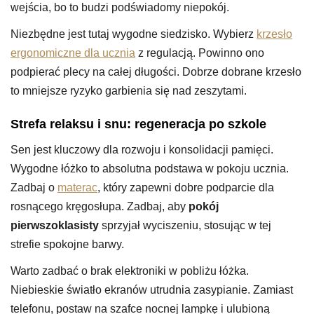
wejścia, bo to budzi podświadomy niepokój.
Niezbędne jest tutaj wygodne siedzisko. Wybierz
krzesło
ergonomiczne dla ucznia
z regulacją. Powinno ono
podpierać plecy na całej długości. Dobrze dobrane krzesło
to mniejsze ryzyko garbienia się nad zeszytami.
Strefa relaksu i snu: regeneracja po szkole
Sen jest kluczowy dla rozwoju i konsolidacji pamięci.
Wygodne łóżko to absolutna podstawa w pokoju ucznia.
Zadbaj o
materac
, który zapewni dobre podparcie dla
rosnącego kręgosłupa. Zadbaj, aby
pokój
pierwszoklasisty
sprzyjał wyciszeniu, stosując w tej
strefie spokojne barwy.
Warto zadbać o brak elektroniki w pobliżu łóżka.
Niebieskie światło ekranów utrudnia zasypianie. Zamiast
telefonu, postaw na szafce nocnej lampkę i ulubioną