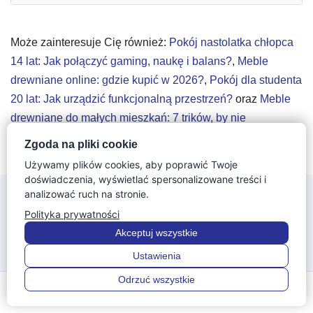
Może zainteresuje Cię również:
Pokój nastolatka chłopca
14 lat: Jak połączyć gaming, naukę i balans?
,
Meble
drewniane online: gdzie kupić w 2026?
,
Pokój dla studenta
20 lat: Jak urządzić funkcjonalną przestrzeń?
oraz
Meble
drewniane do małych mieszkań: 7 trików, by nie
przytłoczyły wnętrza
.
Zgoda na pliki cookie
Używamy plików cookies, aby poprawić Twoje
doświadczenia, wyświetlać spersonalizowane treści i
analizować ruch na stronie.
Polityka prywatności
Akceptuj wszystkie
Ustawienia
W naszym sklepie IGA Meble znajdą Państwo szeroka
ofertę mebli do salonu, jadalni, sypialni, garderoby, gabinetu
Odrzuć wszystkie
0
0
i pokoju dziecięcego. Oferujemy szeroką gamę mebli
Menu
Szukaj
Ulubione
Konto
Koszyk