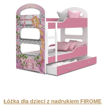
od
2914 zł
do
3299 zł
Łóżka dla dzieci z nadrukiem FIROME