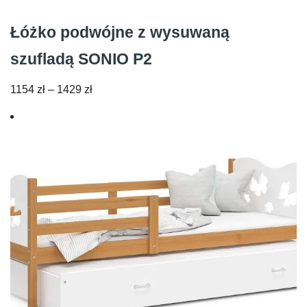
Łóżko podwójne z wysuwaną
szufladą SONIO P2
Zakres
1154
zł
–
1429
zł
cen:
od
1154 zł
do
1429 zł