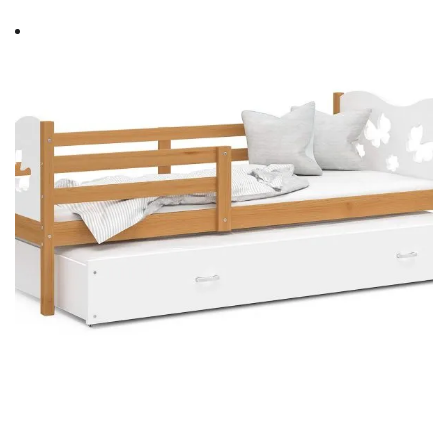
cen:
od
1062 zł
do
1330 zł