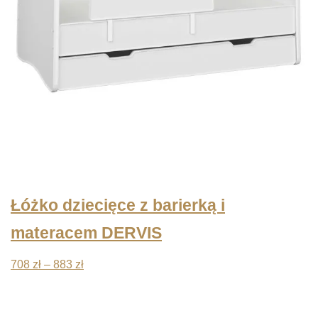
Łóżko dziecięce z barierką i
materacem DERVIS
Zakres
708
zł
–
883
zł
cen:
od