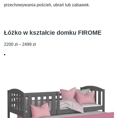
przechowywania pościeli, ubrań lub zabawek.
Łóżko w kształcie domku FIROME
Zakres
2200
zł
–
2499
zł
cen:
od
2200 zł
do
2499 zł