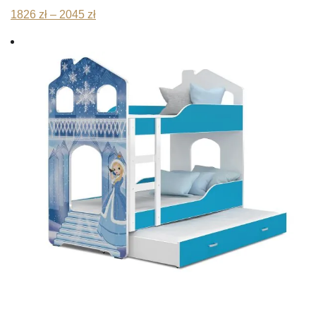
Zakres
1826
zł
–
2045
zł
cen:
od
1826 zł
do
2045 zł