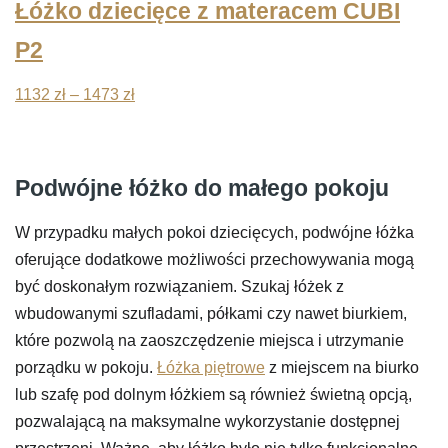
Łóżko dziecięce z materacem CUBI
P2
Zakres
1132
zł
–
1473
zł
cen:
od
1132 zł
Podwójne łóżko do małego pokoju
do
1473 zł
W przypadku małych pokoi dziecięcych, podwójne łóżka
oferujące dodatkowe możliwości przechowywania mogą
być doskonałym rozwiązaniem. Szukaj łóżek z
wbudowanymi szufladami, półkami czy nawet biurkiem,
które pozwolą na zaoszczędzenie miejsca i utrzymanie
porządku w pokoju.
Łóżka piętrowe
z miejscem na biurko
lub szafę pod dolnym łóżkiem są również świetną opcją,
pozwalającą na maksymalne wykorzystanie dostępnej