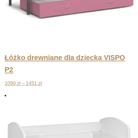
Łóżko drewniane dla dziecka VISPO
P2
Zakres
1099
zł
–
1451
zł
cen:
od
1099 zł
do
1451 zł