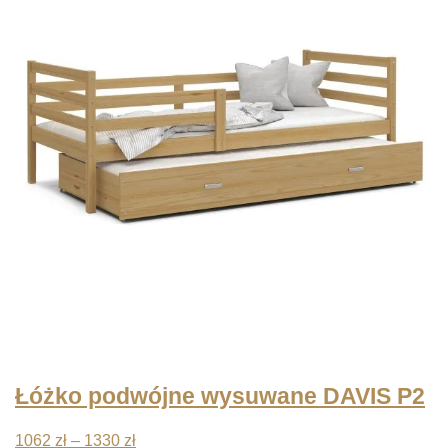
Łóżko podwójne wysuwane DAVIS P2
Zakres
1062
zł
–
1330
zł