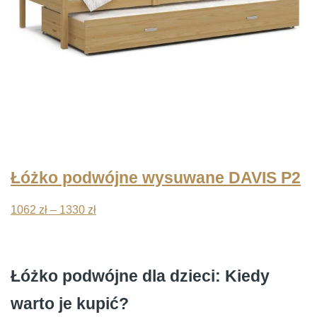
Łóżko podwójne wysuwane DAVIS P2
Zakres
1062
zł
–
1330
zł
cen:
od
1062 zł
Łóżko podwójne dla dzieci: Kiedy
do
warto je kupić?
1330 zł