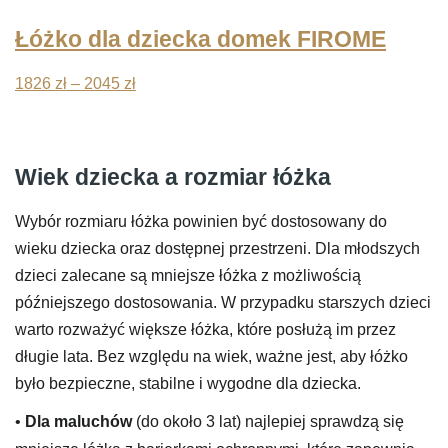
Łóżko dla dziecka domek FIROME
Zakres
1826
zł
–
2045
zł
cen:
od
1826 zł
Wiek dziecka a rozmiar łóżka
do
2045 zł
Wybór rozmiaru łóżka powinien być dostosowany do
wieku dziecka oraz dostępnej przestrzeni. Dla młodszych
dzieci zalecane są mniejsze łóżka z możliwością
późniejszego dostosowania. W przypadku starszych dzieci
warto rozważyć większe łóżka, które posłużą im przez
długie lata. Bez względu na wiek, ważne jest, aby łóżko
było bezpieczne, stabilne i wygodne dla dziecka.
•
Dla maluchów
(do około 3 lat) najlepiej sprawdzą się