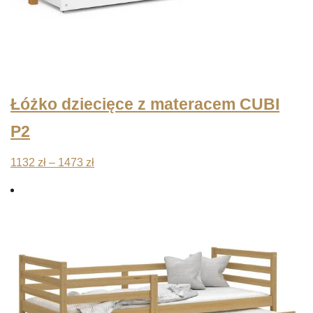
Łóżko dziecięce z materacem CUBI
P2
Zakres
1132
zł
–
1473
zł
cen:
od
1132 zł
do
1473 zł