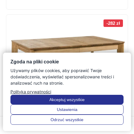
-282 zł
Zgoda na pliki cookie
Używamy plików cookies, aby poprawić Twoje
doświadczenia, wyświetlać spersonalizowane treści i
analizować ruch na stronie.
Polityka prywatności
Akceptuj wszystkie
Ustawienia
Drewniany rozkładany stół do jadalni Maseri
Odrzuć wszystkie
0
0
5 357
zł
Menu
Szukaj
Ulubione
Konto
Koszyk