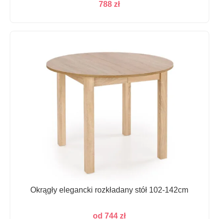
788
zł
Okrągły elegancki rozkładany stół 102-142cm
od
744
zł