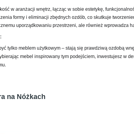
ść w aranżacji wnętrz, łącząc w sobie estetykę, funkcjonalno
czenia formy i eliminacji zbędnych ozdób, co skutkuje tworzeni
ptycznemu uporządkowaniu przestrzeni, ale również wprowadza 
:
 być tylko meblem użytkowym – stają się prawdziwą ozdobą wnętr
bierając mebel inspirowany tym podejściem, inwestujesz w desig
mu.
ra na Nóżkach