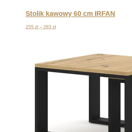
Stolik kawowy 60 cm IRFAN
Zakres
255
zł
–
283
zł
cen:
od
255 zł
do
283 zł