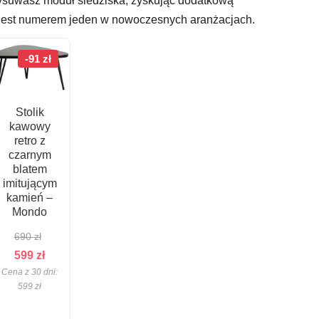
wysuwasz moduł siedziska, zyskując dodatkową
jest numerem jeden w nowoczesnych aranżacjach.
-91 zł
Stolik
kawowy
retro z
czarnym
blatem
imitującym
kamień –
Mondo
690
zł
Pierwotna
Aktualna
599
zł
Cena z 30 dni:
cena
cena
599
zł
wynosiła:
wynosi:
690 zł.
599 zł.