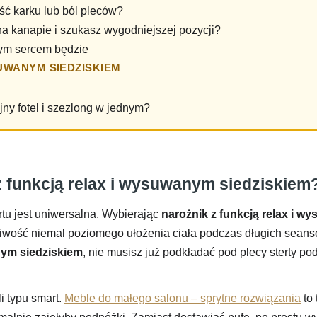
ć karku lub ból pleców?
a kanapie i szukasz wygodniejszej pozycji?
rym sercem będzie
UWANYM SIEDZISKIEM
jny fotel i szezlong w jednym?
 z funkcją relax i wysuwanym siedziskiem
rtu jest uniwersalna. Wybierając
narożnik z funkcją relax i 
iwość niemal poziomego ułożenia ciała podczas długich seansó
nym siedziskiem
, nie musisz już podkładać pod plecy sterty p
i typu smart.
Meble do małego salonu – sprytne rozwiązania
to 