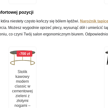
wynosi:
2
1
490 zł.
fortowej pozycji
790 zł.
która niestety często kończy się bólem lędźwi.
Narożnik tapic
rcia. Możesz wygodnie oprzeć plecy, wysunąć dół i umieścić la
zeniu, co czyni Twój salon ergonomicznym biurem. Odpowiedni
-700 zł
Stolik
kawowy
modern
classic w
cementowej
zieleni z
złotymi
nogami –