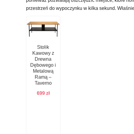
ponieważ pozwalają oszczędzić miejsce, które nor
przestrzeń do wypoczynku w kilka sekund. Właśni
Stolik
Kawowy z
Drewna
Dębowego i
Metalową
Ramą –
Taverno
699
zł