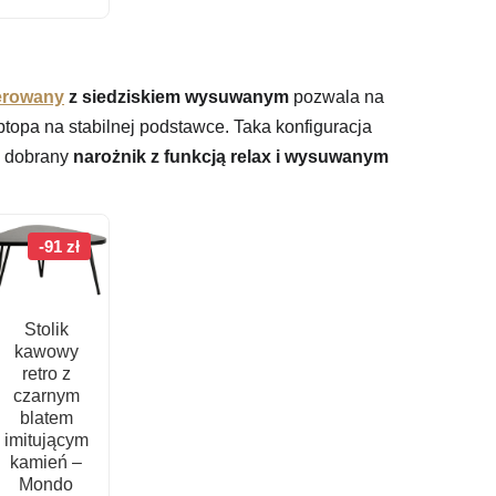
erowany
z siedziskiem wysuwanym
pozwala na
ptopa na stabilnej podstawce. Taka konfiguracja
o dobrany
narożnik z funkcją relax i wysuwanym
-91 zł
Stolik
kawowy
retro z
czarnym
blatem
imitującym
kamień –
Mondo