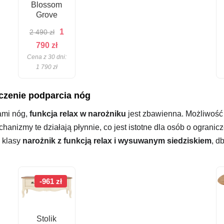
Blossom
Grove
Pierwotna
1
2 490
zł
Aktualna
cena
790
zł
Cena z 30 dni:
cena
wynosiła:
1 790
zł
wynosi:
2
1
490 zł.
aczenie podparcia nóg
790 zł.
ami nóg,
funkcja relax w narożniku
jest zbawienna. Możliwość 
hanizmy te działają płynnie, co jest istotne dla osób o ogranic
j klasy
narożnik z funkcją relax i wysuwanym siedziskiem
, d
-961 zł
Stolik