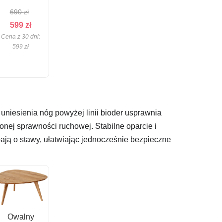
690
zł
Pierwotna
Aktualna
599
zł
Cena z 30 dni:
cena
cena
599
zł
wynosiła:
wynosi:
690 zł.
599 zł.
uniesienia nóg powyżej linii bioder usprawnia
zonej sprawności ruchowej. Stabilne oparcie i
bają o stawy, ułatwiając jednocześnie bezpieczne
Owalny