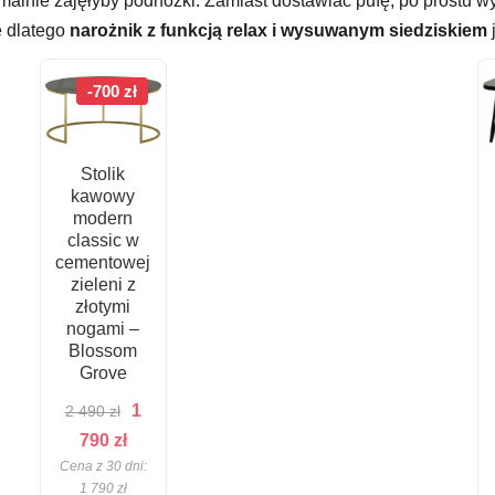
malnie zajęłyby podnóżki. Zamiast dostawiać pufę, po prostu 
e dlatego
narożnik z funkcją relax i wysuwanym siedziskiem
-700 zł
Stolik
kawowy
modern
classic w
cementowej
zieleni z
złotymi
nogami –
Blossom
Grove
Pierwotna
1
2 490
zł
Aktualna
cena
790
zł
Cena z 30 dni:
cena
wynosiła:
1 790
zł