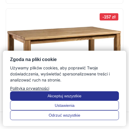
-157 zł
Zgoda na pliki cookie
Używamy plików cookies, aby poprawić Twoje
doświadczenia, wyświetlać spersonalizowane treści i
analizować ruch na stronie.
Polityka prywatności
Akceptuj wszystkie
Stół 160 Dębowy do Salonu Isumi
Ustawienia
Pierwotna
Aktualna
2 975
zł
3 132
zł
Odrzuć wszystkie
0
0
cena
cena
Cena z 30 dni:
2 975
zł
Menu
Szukaj
Ulubione
Konto
Koszyk
wynosiła:
wynosi: