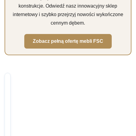
konstrukcje. Odwiedź nasz innowacyjny sklep
internetowy i szybko przejrzyj nowości wykończone
cennym dębem.
Zobacz pełną ofertę mebli FSC
Czy meble
drewniane z
certyfikatem
FSC są
droższe od
standardowych
wyrobów?