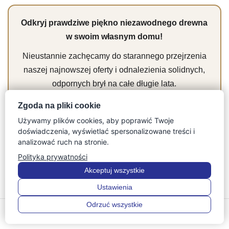
Odkryj prawdziwe piękno niezawodnego drewna
w swoim własnym domu!
Nieustannie zachęcamy do starannego przejrzenia
naszej najnowszej oferty i odnalezienia solidnych,
odpornych brył na całe długie lata.
Zgoda na pliki cookie
Sprawdź ofertę mebli z naturalnego
Używamy plików cookies, aby poprawić Twoje
drewna
doświadczenia, wyświetlać spersonalizowane treści i
analizować ruch na stronie.
Polityka prywatności
Akceptuj wszystkie
Ustawienia
Jakie gatunki drewna są najbardziej
odporne na wilgoć w kuchni?
Odrzuć wszystkie
0
0
Menu
Szukaj
Ulubione
Konto
Koszyk