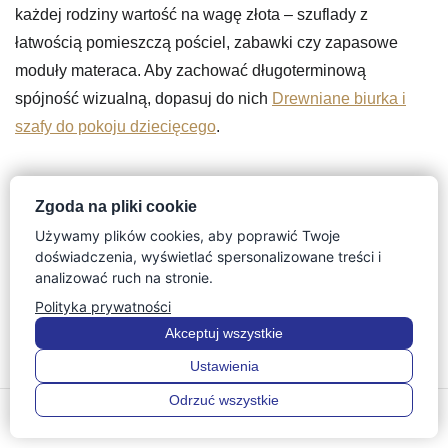
każdej rodziny wartość na wagę złota – szuflady z
łatwością pomieszczą pościel, zabawki czy zapasowe
moduły materaca. Aby zachować długoterminową
spójność wizualną, dopasuj do nich
Drewniane biurka i
szafy do pokoju dziecięcego
.
Podsumowanie: Meble dziecięce na
Zgoda na pliki cookie
lata to inwestycja w wygodę i budżet
Używamy plików cookies, aby poprawić Twoje
doświadczenia, wyświetlać spersonalizowane treści i
Świadome i odpowiedzialne rodzicielstwo to także
analizować ruch na stronie.
dokonywanie rozsądnych wyborów konsumenckich.
Polityka prywatności
Innowacyjne
łóżko dziecięce rosnące z dzieckiem
Akceptuj wszystkie
udowadnia, że wybitna funkcjonalność i piękny design idą
Ustawienia
w parze. Tego typu przemyślany mebel trwale eliminuje
Odrzuć wszystkie
0
0
uciążliwe problemy logistyczne rodziców.
Menu
Szukaj
Ulubione
Konto
Koszyk
Zamiast tracić cenny czas na przeglądanie katalogów