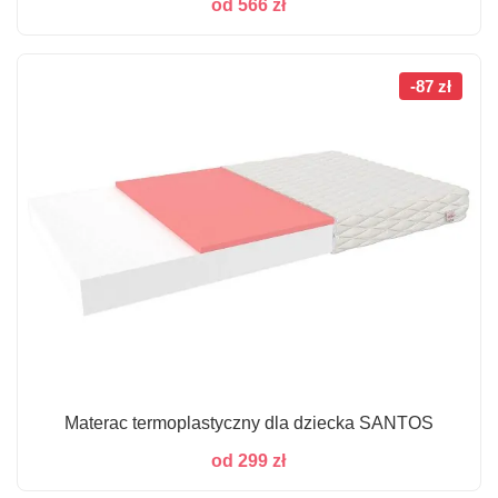
od
566
zł
-87 zł
Materac termoplastyczny dla dziecka SANTOS
od
299
zł