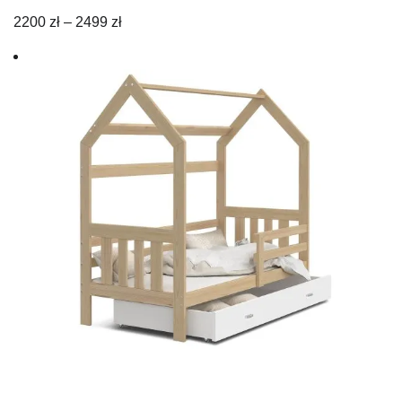
Zakres
2200
zł
–
2499
zł
cen:
od
2200 zł
do
2499 zł