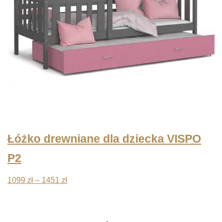
Łóżko drewniane dla dziecka VISPO
P2
Zakres
1099
zł
–
1451
zł
cen:
od
1099 zł