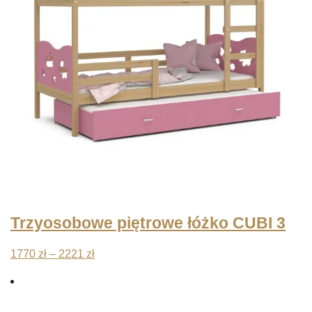
Trzyosobowe piętrowe łóżko CUBI 3
Zakres
1770
zł
–
2221
zł
cen:
od
1770 zł