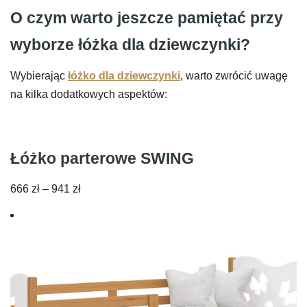
O czym warto jeszcze pamiętać przy
wyborze łóżka dla dziewczynki?
Wybierając
łóżko dla dziewczynki
, warto zwrócić uwagę
na kilka dodatkowych aspektów:
Łóżko parterowe SWING
Zakres
666
zł
–
941
zł
cen:
od
666 zł
do
941 zł