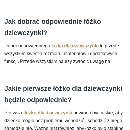
cen:
od
820 zł
Jak dobrać odpowiednie łóżko
do
dziewczynki?
963 zł
Dobór odpowiedniego
łóżka dla dziewczynki
to przede
wszystkim kwestia rozmiaru, materiałów i dodatkowych
funkcji. Przede wszystkim należy zwrócić uwagę na:
Jakie pierwsze łóżko dla dziewczynki
będzie odpowiednie?
Pierwsze
łóżko dla dziewczynki
powinno być niskie, aby
dziecko mogło bez problemu wchodzić i schodzić z niego
samodzielnie. Ważne jest również, aby łóżko było stabilne