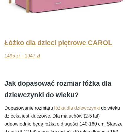
Łóżko dla dzieci piętrowe CAROL
Zakres
1495
zł
–
1947
zł
cen:
od
1495 zł
Jak dopasować rozmiar łóżka dla
do
dziewczynki do wieku?
1947 zł
Dopasowanie rozmiaru
łóżka dla dziewczynki
do wieku
dziecka jest kluczowe. Dla maluchów (2-5 lat)
odpowiednie będą łóżka o długości 140-160 cm. Starsze
dzieci (6-12 lat) mogą korzystać z łóżek o długości 160-