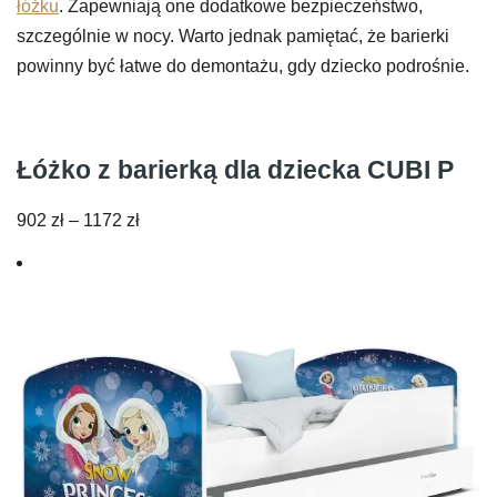
łóżku
. Zapewniają one dodatkowe bezpieczeństwo,
szczególnie w nocy. Warto jednak pamiętać, że barierki
powinny być łatwe do demontażu, gdy dziecko podrośnie.
Łóżko z barierką dla dziecka CUBI P
Zakres
902
zł
–
1172
zł
cen:
od
902 zł
do
1172 zł