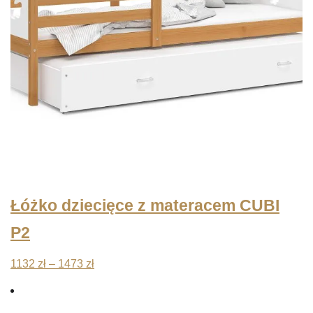
Łóżko dziecięce z materacem CUBI
P2
Zakres
1132
zł
–
1473
zł
cen:
od