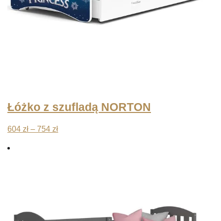
Łóżko z szufladą NORTON
Zakres
604
zł
–
754
zł
cen:
od
604 zł
do
754 zł