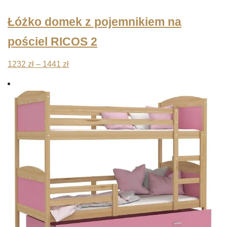
Łóżko domek z pojemnikiem na
pościel RICOS 2
Zakres
1232
zł
–
1441
zł
cen:
od
1232 zł
do
1441 zł