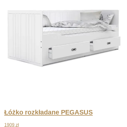
1132 zł
do
1473 zł
Łóżko rozkładane PEGASUS
1909
zł