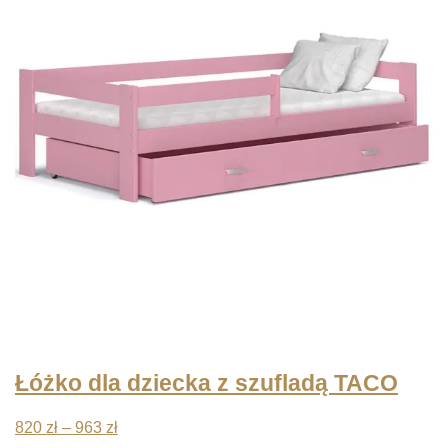
do
2221 zł
Łóżko dla dziecka z szufladą TACO
Zakres
820
zł
–
963
zł