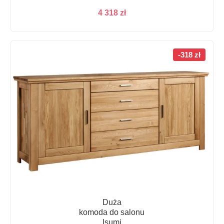
4 318
zł
-318 zł
Duża
komoda do salonu
Isumi