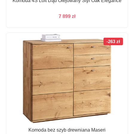
Komoda 4S Loft Dąb Olejowany Styl Oak Elegance
7 899
zł
-263 zł
Komoda bez szyb drewniana Maseri