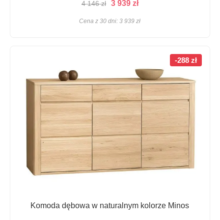
Pierwotna
Aktualna
3 939
zł
4 146
zł
cena
cena
Cena z 30 dni:
3 939
zł
wynosiła:
wynosi:
4
3
146 zł.
939 zł.
-288 zł
Komoda dębowa w naturalnym kolorze Minos