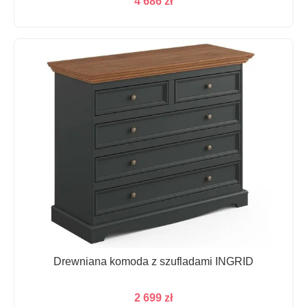
4 686
zł
Drewniana komoda z szufladami INGRID
2 699
zł