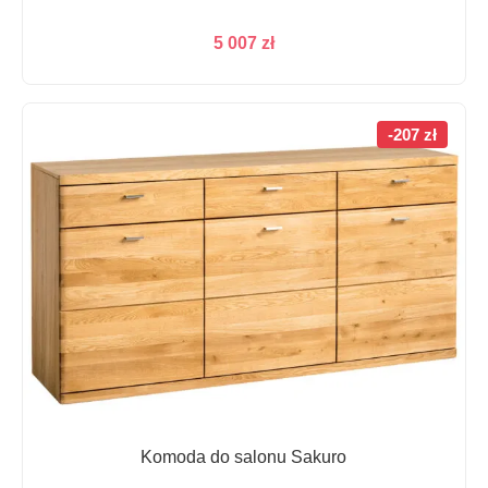
5 007
zł
-207 zł
Komoda do salonu Sakuro