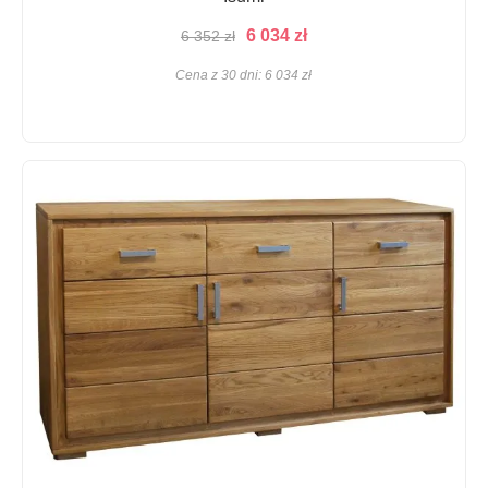
Pierwotna
Aktualna
6 034
zł
6 352
zł
cena
cena
Cena z 30 dni:
6 034
zł
wynosiła:
wynosi:
6
6
352 zł.
034 zł.