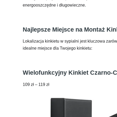
energooszczędne i długowieczne.
Najlepsze Miejsce na Montaż Kink
Lokalizacja kinkietu w sypialni jest kluczowa zaró
idealne miejsce dla Twojego kinkietu:
Wielofunkcyjny Kinkiet Czarn
Zakres
109
zł
–
119
zł
cen:
od
109 zł
do