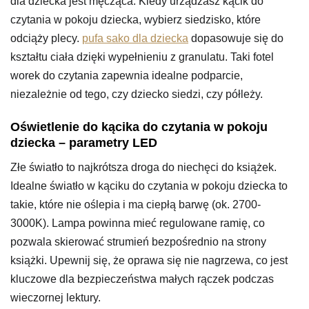
dla dziecka jest męcząca. Kiedy urządzasz kącik do
czytania w pokoju dziecka, wybierz siedzisko, które
odciąży plecy.
pufa sako dla dziecka
dopasowuje się do
kształtu ciała dzięki wypełnieniu z granulatu. Taki fotel
worek do czytania zapewnia idealne podparcie,
niezależnie od tego, czy dziecko siedzi, czy półleży.
Oświetlenie do kącika do czytania w pokoju
dziecka – parametry LED
Złe światło to najkrótsza droga do niechęci do książek.
Idealne światło w kąciku do czytania w pokoju dziecka to
takie, które nie oślepia i ma ciepłą barwę (ok. 2700-
3000K). Lampa powinna mieć regulowane ramię, co
pozwala skierować strumień bezpośrednio na strony
książki. Upewnij się, że oprawa się nie nagrzewa, co jest
kluczowe dla bezpieczeństwa małych rączek podczas
wieczornej lektury.