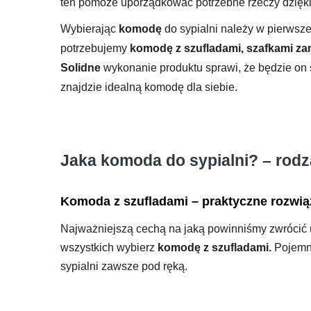
ten pomoże uporządkować potrzebne rzeczy dzięki
Wybierając
komodę
do sypialni należy w pierwsz
potrzebujemy
komodę z szufladami, szafkami za
Solidne
wykonanie produktu sprawi, że będzie on s
znajdzie idealną komodę dla siebie.
Jaka komoda do sypialni? – rodz
Komoda z szufladami – praktyczne rozwią
Najważniejszą cechą na jaką powinniśmy zwrócić
wszystkich wybierz
komodę z szufladami.
Pojemn
sypialni zawsze pod ręką.