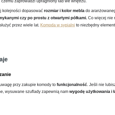
 czemu zaprowadzi upragniony ład we wnętrzu.
ej kolejności dopasować
rozmiar i kolor mebla
do aranżowaneg
mykanymi czy po prostu z otwartymi półkami.
Co więcej nie
łużyć przez wiele lat.
Komoda w sypialni
to niezbędny elemen
aje
zanie
 uwagę przy zakupie komody to
funkcjonalność
. Jeśli nie lub
e, wysuwane szuflady zapewnią nam
wygodę użytkowania i 