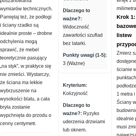
wnęk z d
poszanowania
milimetra
wymiarów technicznych.
Krok 1
Pamiętaj też, że podłogi
i ściany rzadko są
bazowe
Widoczność
idealnie proste – drobne
listew
zawartości szuflad
odchylenia mogą
bez latarki.
przypo
sprawić, że mebel
Zmierz s
teoretycznie pasujący
dostępne
3 (Ważne)
„na styk”, w praktyce się
ścianie 
nie zmieści. Wystarczy,
punktach
że ściana ma lekkie
podłodze
wybrzuszenie na
Kolizyjność
1 metra i
wysokości blatu, a cała
Ściany w
bryła zostanie
budownic
Ryzyko
wypchnięta do przodu o
idealnie 
uderzenia drzwiami
cenny centymetr.
musi zmi
lub oknem.
najwęższ