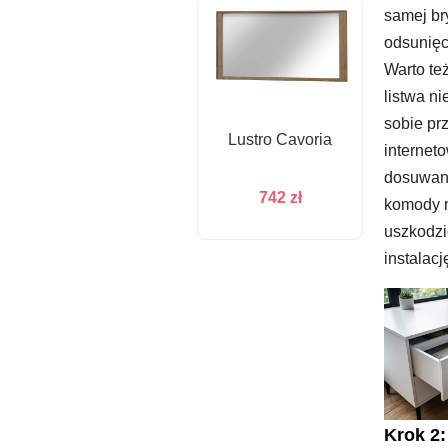
samej bry
odsunięc
Warto te
listwa n
sobie pr
Lustro Cavoria
internet
dosuwani
742
zł
komody n
uszkodzi
instalacj
Krok 2