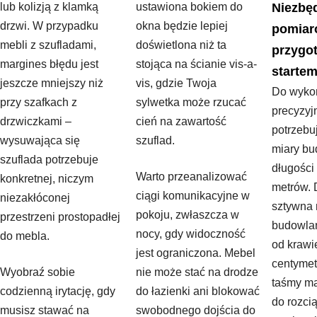
lub kolizją z klamką
ustawiona bokiem do
Niezbę
drzwi. W przypadku
okna będzie lepiej
pomiar
mebli z szufladami,
doświetlona niż ta
przygo
margines błędu jest
stojąca na ścianie vis-a-
starte
jeszcze mniejszy niż
vis, gdzie Twoja
Do wyko
przy szafkach z
sylwetka może rzucać
precyzyj
drzwiczkami –
cień na zawartość
potrzebu
wysuwająca się
szuflad.
miary bu
szuflada potrzebuje
długości
Warto przeanalizować
konkretnej, niczym
metrów. 
ciągi komunikacyjne w
niezakłóconej
sztywna 
pokoju, zwłaszcza w
przestrzeni prostopadłej
budowlan
nocy, gdy widoczność
do mebla.
od krawi
jest ograniczona. Mebel
centymet
Wyobraź sobie
nie może stać na drodze
taśmy ma
codzienną irytację, gdy
do łazienki ani blokować
do rozcią
musisz stawać na
swobodnego dojścia do