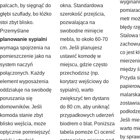
wyginani
palcach, by sięgnąć do
okna. Standardowa
pomiarac
głębi szuflady, bo łóżko
szerokość przejścia,
metr mo
stoi zbyt blisko.
pozwalająca na
błędy rz
Przemyślane
swobodne minięcie
Stalowa
planowanie sypialni
mebla, to około 60-70
zachowuje
wymaga spojrzenia na
cm. Jeśli planujesz
co jest 
pomieszczenie jako na
ustawić komodę w
mierzeni
system naczyń
miejscu, gdzie często
między ś
połączonych. Każdy
przechodzisz (np.
Przyda s
element wyposażenia
korytarz wejściowy do
papiero
oddziałuje na swobodę
sypialni), warto
malarska,
poruszania się
zwiększyć ten dystans
zostawia
domowników. Jeśli
do 80 cm, aby uniknąć
podłodze,
komoda stanie zbyt
przypadkowych uderzeń
Jeśli mi
blisko wejścia, może
biodrem o blat. Poniższa
warto mi
optycznie pomniejszyć
tabela pomoże Ci ocenić
by spraw