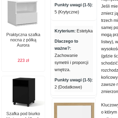
Jeśli mi
5 (Krytyczne)
zmierz j
trzech m
samej po
Estetyka
Praktyczna szafka
mogą pr
nocna z półką
listwy), 
Aurora
wysokośc
Zachowanie
(gdzie ś
223
zł
symetrii i proporcji
schodzić
wnętrza.
rozchodz
końcowy 
zawsze n
2 (Dodatkowe)
zmierzon
Kluczow
o którym
Szafka pod biurko