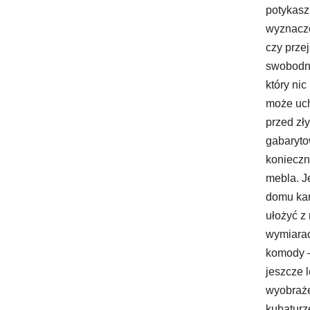
potykasz
wyznaczo
czy przej
swobodne.
który nic
może uch
przed z
gabaryto
konieczn
mebla. J
domu kar
ułożyć z 
wymiara
komody –
jeszcze 
wyobraże
kubaturz