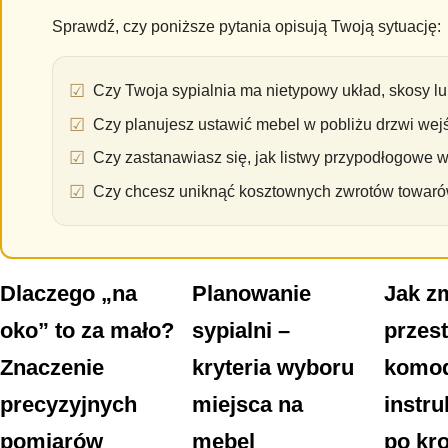
Sprawdź, czy poniższe pytania opisują Twoją sytuację:
Czy Twoja sypialnia ma nietypowy układ, skosy l
Czy planujesz ustawić mebel w pobliżu drzwi we
Czy zastanawiasz się, jak listwy przypodłogowe 
Czy chcesz uniknąć kosztownych zwrotów towar
Dlaczego „na
Planowanie
Jak z
oko” to za mało?
sypialni –
przes
Znaczenie
kryteria wyboru
komod
precyzyjnych
miejsca na
instru
pomiarów
mebel
po kr