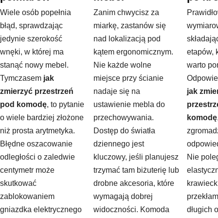
Wiele osób popełnia
Zanim chwycisz za
Prawidł
błąd, sprawdzając
miarkę, zastanów się
wymiarow
jedynie szerokość
nad lokalizacją pod
składając
wnęki, w której ma
kątem ergonomicznym.
etapów, 
stanąć nowy mebel.
Nie każde wolne
warto po
Tymczasem
jak
miejsce przy ścianie
Odpowied
zmierzyć przestrzeń
nadaje się na
jak zmie
pod komodę
, to pytanie
ustawienie mebla do
przestr
o wiele bardziej złożone
przechowywania.
komodę
niż prosta arytmetyka.
Dostęp do światła
zgromad
Błędne oszacowanie
dziennego jest
odpowied
odległości o zaledwie
kluczowy, jeśli planujesz
Nie pole
centymetr może
trzymać tam biżuterię lub
elastycz
skutkować
drobne akcesoria, które
krawieck
zablokowaniem
wymagają dobrej
przekłam
gniazdka elektrycznego
widoczności. Komoda
długich 