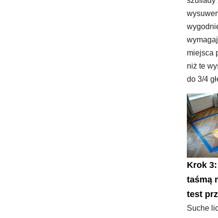
szuflady
wysuwe
wygodnie
wymagaj
miejsca 
niż te w
do 3/4 g
Krok 3:
taśmą 
test pr
Suche li