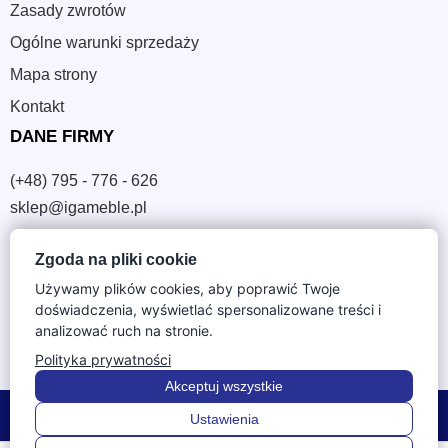
Zasady zwrotów
Ogólne warunki sprzedaży
Mapa strony
Kontakt
DANE FIRMY
(+48) 795 - 776 - 626
sklep@igameble.pl
Zgoda na pliki cookie
Sandomierska 4A
Używamy plików cookies, aby poprawić Twoje
37-300 Leżajsk
doświadczenia, wyświetlać spersonalizowane treści i
NIP: 794 172 09 19
analizować ruch na stronie.
REGON: 180933172
Polityka prywatności
Akceptuj wszystkie
© 2026 IGA Meble. Wszystkie prawa zastrzeżone.
Ustawienia