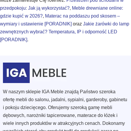
Może zainteresuje Cię również:
Przestrzeń pod schodami w
przedpokoju: Jak ją wykorzystać?
,
Meble drewniane online:
gdzie kupić w 2026?
,
Materac na poddaszu pod skosem –
wymiary i ustawienie [PORADNIK]
oraz
Jakie żarówki do lamp
zewnętrznych wybrać? Temperatura, IP i odporność LED
[PORADNIK]
.
W naszym sklepie IGA Meble znajdą Państwo szeroka
ofertę mebli do salonu, jadalni, sypialni, garderoby, gabinetu
i pokoju dziecięcego. Oferujemy szeroką gamę mebli
dębowych, narożniki tapicerowane, materace do łóżek i
wiele innych produktów w atrakcyjnych cenach. Dokonamy