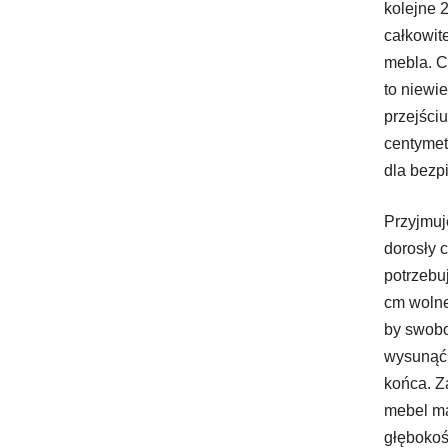
kolejne 
całkowit
mebla. C
to niewi
przejści
centymet
dla bezp
Przyjmuj
dorosły 
potrzebu
cm wolne
by swobo
wysunąć 
końca. Z
mebel m
głębokośc