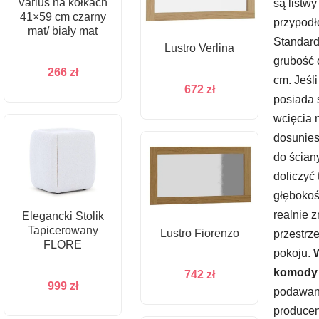
Varius na kółkach
są listwy
41×59 cm czarny
przypod
mat/ biały mat
Standard
Lustro Verlina
grubość 
266
zł
cm. Jeśl
672
zł
posiada 
wcięcia n
dosunies
do ścian
doliczyć 
głębokoś
realnie 
Elegancki Stolik
Tapicerowany
Lustro Fiorenzo
przestrz
FLORE
pokoju.
komody 
742
zł
999
zł
podawan
producen