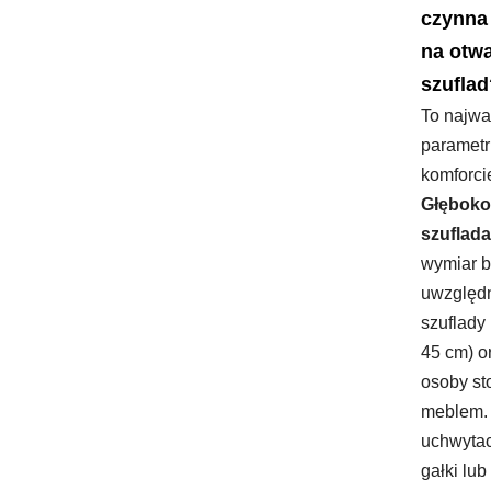
czynna 
na otwa
szuflad
To najwa
parametr
komforci
Głęboko
szuflad
wymiar b
uwzględn
szuflady
45 cm) o
osoby st
meblem. 
uchwytac
gałki lub