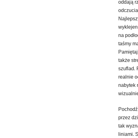
oddają r
odczucia
Najlepsz
wyklejen
na podł
taśmy ma
Pamiętaj
także st
szuflad. 
realnie 
nabytek 
wizualni
Pochodź
przez dz
tak wyz
liniami. 