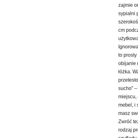
zajmie o
sypialni 
szerokoś
cm podc
użytkowa
Ignorowa
to prosty
obijanie 
łóżka. W
przetest
sucho” –
miejscu,
mebel, i
masz sw
Zwróć te
rodzaj p