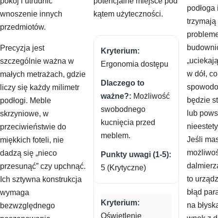
pokój i utrudnić
potencjalne miejsce pod
podłoga 
wnoszenie innych
kątem użyteczności.
trzymają
przedmiotów.
problem
budownic
Precyzja jest
„uciekaj
szczególnie ważna w
Ergonomia dostępu
w dół, c
małych metrażach, gdzie
spowodo
liczy się każdy milimetr
Możliwość
będzie st
podłogi. Meble
swobodnego
lub pows
skrzyniowe, w
kucnięcia przed
nieestet
przeciwieństwie do
meblem.
Jeśli ma
miękkich foteli, nie
możliwoś
dadzą się „nieco
dalmierz
przesunąć” czy upchnąć.
5 (Krytyczne)
to urząd
Ich sztywna konstrukcja
błąd par
wymaga
na błysk
bezwzględnego
Oświetlenie