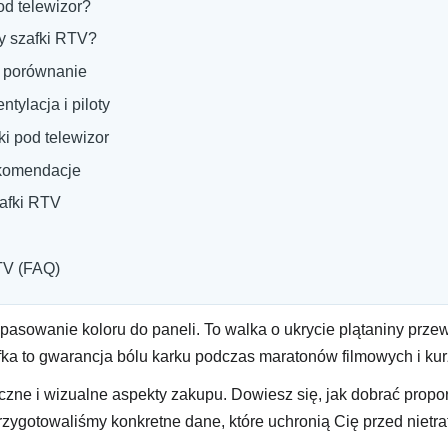
d telewizor?
ry szafki RTV?
e porównanie
tylacja i piloty
i pod telewizor
ekomendacje
afki RTV
TV (FAQ)
opasowanie koloru do paneli. To walka o ukrycie plątaniny przew
ka to gwarancja bólu karku podczas maratonów filmowych i ku
ne i wizualne aspekty zakupu. Dowiesz się, jak dobrać propor
zygotowaliśmy konkretne dane, które uchronią Cię przed nietr