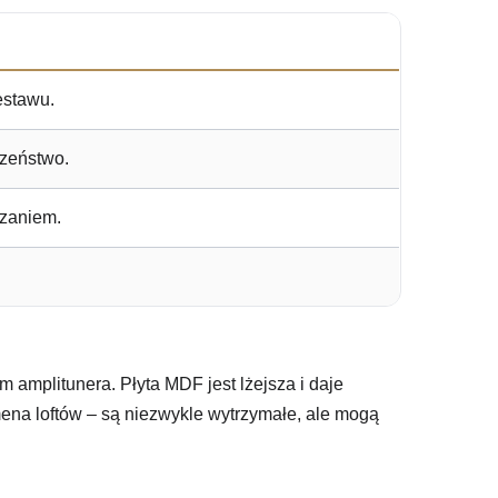
estawu.
czeństwo.
rzaniem.
m amplitunera. Płyta MDF jest lżejsza i daje
mena loftów – są niezwykle wytrzymałe, ale mogą