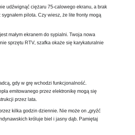
nie udźwignąć ciężaru 75-calowego ekranu, a brak
ygnałem pilota. Czy wiesz, że lite fronty mogą
ś jest małym ekranem do sypialni. Twoja nowa
nie sprzętu RTV, szafka okaże się karykaturalnie
dcą, gdy w grę wchodzi funkcjonalność.
epła emitowanego przez elektronikę mogą się
rukcji przez lata.
rzez kilka godzin dziennie. Nie może on „gryźć
dynawskich króluje biel i jasny dąb. Pamiętaj