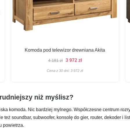
Komoda pod telewizor drewniana Akita
Pierwotna
Aktualna
3 972
zł
4 181
zł
cena
cena
Cena z 30 dni:
3 972
zł
wynosiła:
wynosi:
4
3
181 zł.
972 zł.
rudniejszy niż myślisz?
niska komoda. Nic bardziej mylnego. Współczesne centrum rozr
e też soundbar, subwoofer, konsolę do gier, router, dekoder i 
u powietrza.