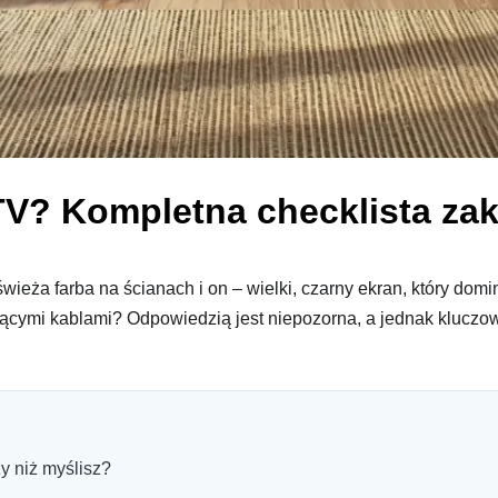
TV? Kompletna checklista za
eża farba na ścianach i on – wielki, czarny ekran, który domin
ającymi kablami? Odpowiedzią jest niepozorna, a jednak klucz
y niż myślisz?