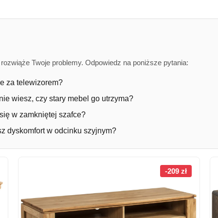
k rozwiąże Twoje problemy. Odpowiedz na poniższe pytania:
e za telewizorem?
nie wiesz, czy stary mebel go utrzyma?
się w zamkniętej szafce?
z dyskomfort w odcinku szyjnym?
-209 zł