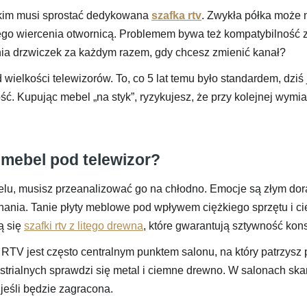
akim musi sprostać dedykowana
szafka rtv
. Zwykła półka może 
o wiercenia otwornicą. Problemem bywa też kompatybilność z s
ia drzwiczek za każdym razem, gdy chcesz zmienić kanał?
wielkości telewizorów. To, co 5 lat temu było standardem, dzi
ć. Kupując mebel „na styk”, ryzykujesz, że przy kolejnej wymia
 mebel pod telewizor?
lu, musisz przeanalizować go na chłodno. Emocje są złym dora
nia. Tanie płyty meblowe pod wpływem ciężkiego sprzętu i ci
ą się
szafki rtv z litego drewna
, które gwarantują sztywność konst
RTV jest często centralnym punktem salonu, na który patrzysz p
ustrialnych sprawdzi się metal i ciemne drewno. W salonach skan
 jeśli będzie zagracona.