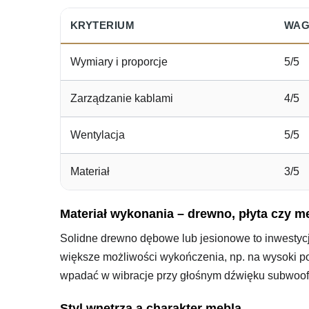
KRYTERIUM
WAGA
Wymiary i proporcje
5/5
Zarządzanie kablami
4/5
Wentylacja
5/5
Materiał
3/5
Materiał wykonania – drewno, płyta czy m
Solidne drewno dębowe lub jesionowe to inwestyc
większe możliwości wykończenia, np. na wysoki poł
wpadać w wibracje przy głośnym dźwięku subwoof
Styl wnętrza a charakter mebla