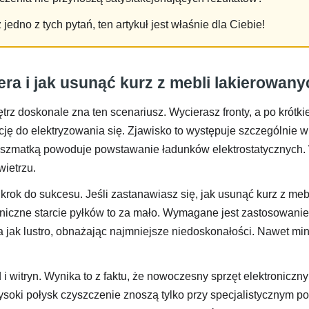
edno z tych pytań, ten artykuł jest właśnie dla Ciebie!
iera i jak usunąć kurz z mebli lakierowa
doskonale zna ten scenariusz. Wycierasz fronty, a po krótkiej
ję do elektryzowania się. Zjawisko to występuje szczególnie 
ą szmatką powoduje powstawanie ładunków elektrostatycznych.
wietrzu.
krok do sukcesu. Jeśli zastanawiasz się, jak usunąć kurz z m
iczne starcie pyłków to za mało. Wymagane jest zastosowanie
a jak lustro, obnażając najmniejsze niedoskonałości. Nawet mi
i witryn. Wynika to z faktu, że nowoczesny sprzęt elektroniczn
soki połysk czyszczenie znoszą tylko przy specjalistycznym p