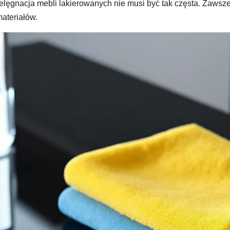
ielęgnacja mebli lakierowanych nie musi być tak częsta. Zawsz
materiałów.