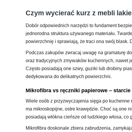
Czym wycierać kurz z mebli lak
Dobór odpowiednich narzędzi to fundament bezpiec
jednorodna struktura używanego materiału. Twar
powierzchnię i sprawiają, że traci ona swój blask.
Podczas zakupów zwracaj uwagę na gramaturę dostę
oraz tradycyjnych zmywaków kuchennych, nawet je
Często posiadają one szwy, guziki lub drobiny piask
dedykowana do delikatnych powierzchni.
Mikrofibra vs ręczniki papierowe – starcie
Wiele osób z przyzwyczajenia sięga po kuchenne r
ma mikroskopijne, ostre krawędzie. Choć są one nie
posiadają włókna cieńsze od ludzkiego włosa, co 
Mikrofibra doskonale zbiera zabrudzenia, zamykają