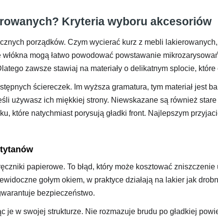
ierowanych? Kryteria wyboru akcesoriów
znych porządków. Czym wycierać kurz z mebli lakierowanych, 
de włókna mogą łatwo powodować powstawanie mikrozarysowań.
 Dlatego zawsze stawiaj na materiały o delikatnym splocie, które
pnych ściereczek. Im wyższa gramatura, tym materiał jest bard
śli używasz ich miękkiej strony. Niewskazane są również star
u, które natychmiast porysują gładki front. Najlepszym przyjaci
 tytanów
ęczniki papierowe. To błąd, który może kosztować zniszczenie
widoczne gołym okiem, w praktyce działają na lakier jak drobny 
gwarantuje bezpieczeństwo.
c je w swojej strukturze. Nie rozmazuje brudu po gładkiej pow