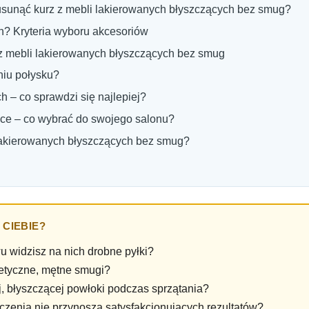
k usunąć kurz z mebli lakierowanych błyszczących bez smug?
h? Kryteria wyboru akcesoriów
z z mebli lakierowanych błyszczących bez smug
niu połysku?
h – co sprawdzi się najlepiej?
yce – co wybrać do swojego salonu?
lakierowanych błyszczących bez smug?
CIEBIE?
u widzisz na nich drobne pyłki?
tetyczne, mętne smugi?
, błyszczącej powłoki podczas sprzątania?
enia nie przynoszą satysfakcjonujących rezultatów?