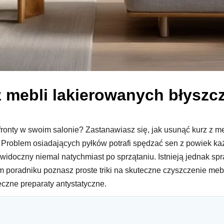
z mebli lakierowanych błysz
fronty w swoim salonie? Zastanawiasz się, jak usunąć kurz z 
 Problem osiadających pyłków potrafi spędzać sen z powiek k
t widoczny niemal natychmiast po sprzątaniu. Istnieją jednak 
 poradniku poznasz proste triki na skuteczne czyszczenie me
czne preparaty antystatyczne.