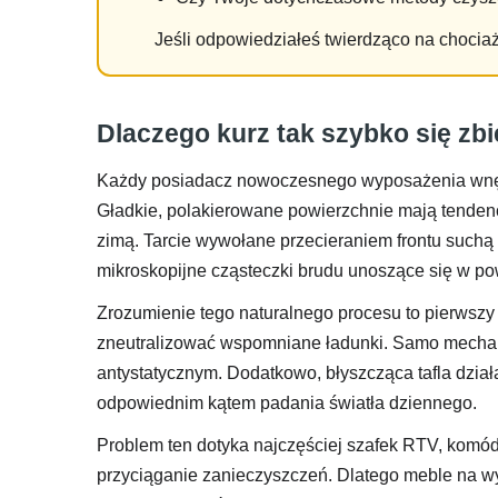
Jeśli odpowiedziałeś twierdząco na chociaż j
Dlaczego kurz tak szybko się zb
Każdy posiadacz nowoczesnego wyposażenia wnętrz 
Gładkie, polakierowane powierzchnie mają tendenc
zimą. Tarcie wywołane przecieraniem frontu such
mikroskopijne cząsteczki brudu unoszące się w po
Zrozumienie tego naturalnego procesu to pierwszy 
zneutralizować wspomniane ładunki. Samo mechan
antystatycznym. Dodatkowo, błyszcząca tafla dział
odpowiednim kątem padania światła dziennego.
Problem ten dotyka najczęściej szafek RTV, komód 
przyciąganie zanieczyszczeń. Dlatego meble na wy