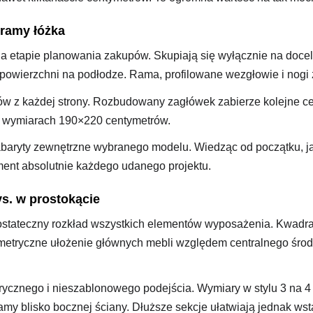
 ramy łóżka
na etapie planowania zakupów. Skupiają się wyłącznie na do
powierzchni na podłodze. Rama, profilowane wezgłowie i nogi
w z każdej strony. Rozbudowany zagłówek zabierze kolejne cen
 o wymiarach 190×220 centymetrów.
aryty zewnętrzne wybranego modelu. Wiedząc od początku, ja
ment absolutnie każdego udanego projektu.
vs. w prostokącie
ostateczny rozkład wszystkich elementów wyposażenia. Kwadra
metryczne ułożenie głównych mebli względem centralnego środ
trycznego i nieszablonowego podejścia. Wymiary w stylu 3 na 
my blisko bocznej ściany. Dłuższe sekcje ułatwiają jednak wst