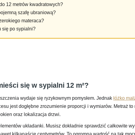
y do 12 metrów kwadratowych?
 pojemną szafę ubraniową?
szerokiego materaca?
się po sypialni?
ieści się w sypialni 12 m²?
eszczenia wydaje się ryzykownym pomysłem. Jednak
łóżko mał
cesu jest dogłębne zrozumienie proporcji i wymiarów. Metraż to
 okien oraz lokalizacja drzwi.
 elementów układanki. Musisz dokładnie sprawdzić całkowite wy
wet kilkanaście centymetrów. To ogromna wartość na tak mocn