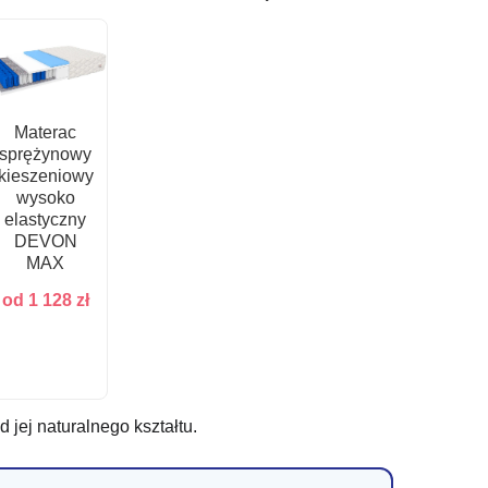
Materac
sprężynowy
kieszeniowy
wysoko
elastyczny
DEVON
MAX
od
1 128
zł
 jej naturalnego kształtu.