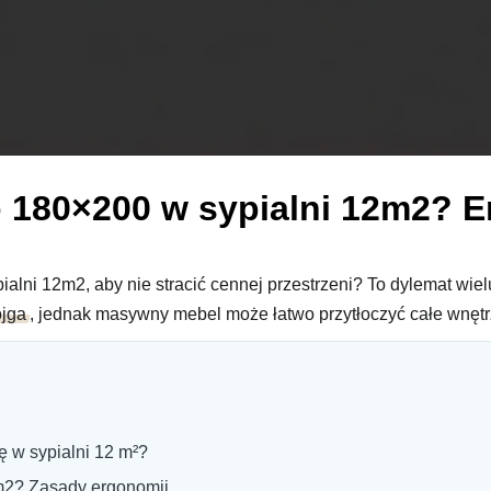
o 180×200 w sypialni 12m2? E
ialni 12m2, aby nie stracić cennej przestrzeni? To dylemat wi
ojga
, jednak masywny mebel może łatwo przytłoczyć całe wnętr
ę w sypialni 12 m²?
2m2? Zasady ergonomii