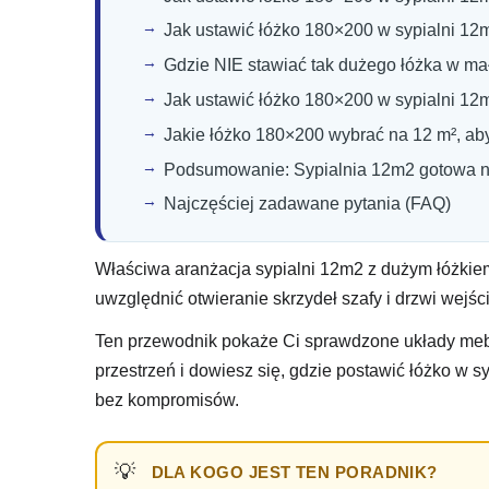
Jak ustawić łóżko 180×200 w sypialni 12
Gdzie NIE stawiać tak dużego łóżka w m
Jak ustawić łóżko 180×200 w sypialni 1
Jakie łóżko 180×200 wybrać na 12 m², aby
Podsumowanie: Sypialnia 12m2 gotowa n
Najczęściej zadawane pytania (FAQ)
Właściwa aranżacja sypialni 12m2 z dużym łóżkie
uwzględnić otwieranie skrzydeł szafy i drzwi wejś
Ten przewodnik pokaże Ci sprawdzone układy mebl
przestrzeń i dowiesz się, gdzie postawić łóżko w s
bez kompromisów.
DLA KOGO JEST TEN PORADNIK?