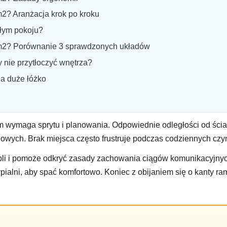
m2? Aranżacja krok po kroku
ałym pokoju?
2m2? Porównanie 3 sprawdzonych układów
 nie przytłoczyć wnętrza?
a duże łóżko
m wymaga sprytu i planowania. Odpowiednie odległości od ścia
ciowych. Brak miejsca często frustruje podczas codziennych czy
i i pomoże odkryć zasady zachowania ciągów komunikacyjnych
ypialni, aby spać komfortowo. Koniec z obijaniem się o kanty r