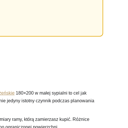
żeńskie
180×200 w małej sypialni to cel jak
 nie jedyny istotny czynnik podczas planowania
miary ramy, którą zamierzasz kupić. Różnice
o ograniczonej powierzchni.