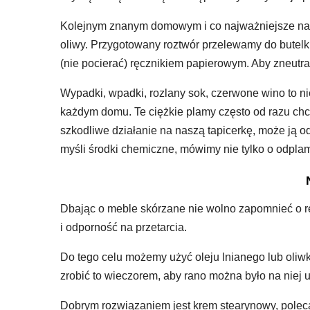
Kolejnym znanym domowym i co najważniejsze natu
oliwy. Przygotowany roztwór przelewamy do butelk
(nie pocierać) ręcznikiem papierowym. Aby zneutr
Wypadki, wpadki, rozlany sok, czerwone wino to nie
każdym domu. Te ciężkie plamy często od razu ch
szkodliwe działanie na naszą tapicerkę, może ją 
myśli środki chemiczne, mówimy nie tylko o odpla
Dbając o meble skórzane nie wolno zapomnieć o r
i odporność na przetarcia.
Do tego celu możemy użyć oleju lnianego lub oliwki
zrobić to wieczorem, aby rano można było na niej 
Dobrym rozwiązaniem jest krem stearynowy, poleca