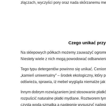
złączach, wyczyści pory oraz nada skórzanemu meb
Czego unikać przy
Na sklepowych półkach możemy zauważyć ogromną 
Niestety wiele z nich mogą powodować odbarwienie
Tego typu detergentów powinno się unikać. Cenio
„kamień uniwersalny” – środek ekologiczny, który p
odświeża, sprawia, iż mebel wygląda niemalże jak
Innym dobrym rozwiązaniem jest stosowanie płatkó
rozpuścić naturalne płatki mydlane. Roztworem ty
czystą wodą szmatką a następnie wysuszyć najlepi