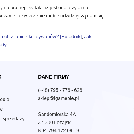
aturalnej jest fakt, iż jest ona przyjazna
wilżanie i czyszczenie meble odwdzięczą nam się
 moli z tapicerki i dywanów? [Poradnik]
,
Jak
ady
.
O
DANE FIRMY
(+48) 795 - 776 - 626
sklep@igameble.pl
eble
ów
Sandomierska 4A
i sprzedaży
37-300 Leżajsk
NIP: 794 172 09 19