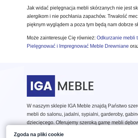
Jak widać pielęgnacja mebli skórzanych nie jest sk
alergikom i nie pochłania zapachów. Trwałość mec
pięknym wyglądem a poza tym będą nam dobrze służ
Może zainteresuje Cię również:
Odkurzanie mebli t
Pielęgnować i Impregnować Meble Drewniane
ora
W naszym sklepie IGA Meble znajdą Państwo szero
mebli do salonu, jadalni, sypialni, garderoby, gabin
dziecięcego. Oferujemy szeroką gamę mebli dębow
tapicerowane, materace do łóżek i wiele innych p
Zgoda na pliki cookie