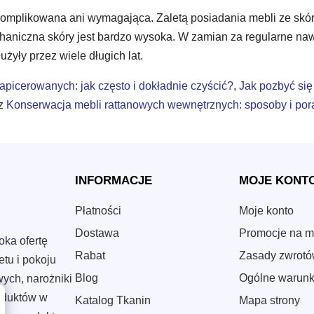
omplikowana ani wymagająca. Zaletą posiadania mebli ze skóry n
haniczna skóry jest bardzo wysoka. W zamian za regularne na
yły przez wiele długich lat.
apicerowanych: jak często i dokładnie czyścić?
,
Jak pozbyć się
z
Konserwacja mebli rattanowych wewnętrznych: sposoby i por
INFORMACJE
MOJE KONT
Płatności
Moje konto
Dostawa
Promocje na m
ka ofertę
Rabat
Zasady zwrot
etu i pokoju
Blog
Ogólne warunk
ych, narożniki
roduktów w
Katalog Tkanin
Mapa strony