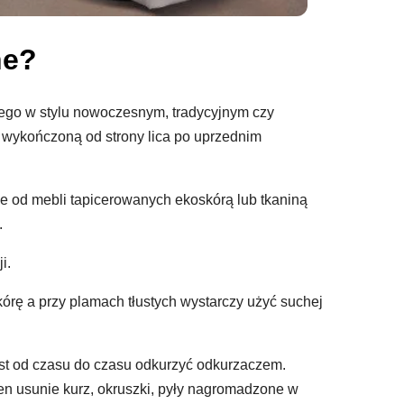
ne?
nego w stylu nowoczesnym, tradycyjnym czy
ą wykończoną od strony lica po uprzednim
ze od mebli tapicerowanych ekoskórą lub tkaniną
.
i.
órę a przy plamach tłustych wystarczy użyć suchej
jest od czasu do czasu odkurzyć odkurzaczem.
ten usunie kurz, okruszki, pyły nagromadzone w