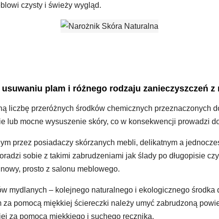
lowi czysty i świeży wygląd.
 usuwaniu plam i różnego rodzaju zanieczyszczeń z
liczbę przeróżnych środków chemicznych przeznaczonych do c
 lub mocne wysuszenie skóry, co w konsekwencji prowadzi do j
nym przez posiadaczy skórzanych mebli, delikatnym a jednocze
oradzi sobie z takimi zabrudzeniami jak ślady po długopisie czy
 nowy, prosto z salonu meblowego.
w mydlanych – kolejnego naturalnego i ekologicznego środka 
m za pomocą miękkiej ściereczki należy umyć zabrudzoną powier
ej za pomocą miękkiego i suchego ręcznika.