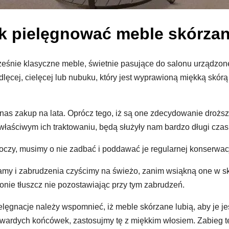
k pielęgnować meble skórza
cześnie klasyczne meble, świetnie pasujące do salonu urządzo
lęcej, cielęcej lub nubuku, który jest wyprawioną miękką skór
 nas zakup na lata. Oprócz tego, iż są one zdecydowanie drożs
 właściwym ich traktowaniu, będą służyły nam bardzo długi czas
oczy, musimy o nie zadbać i poddawać je regularnej konserwacj
amy i zabrudzenia czyścimy na świeżo, zanim wsiąkną one w sk
łonie tłuszcz nie pozostawiając przy tym zabrudzeń.
ielęgnacje należy wspomnieć, iż meble skórzane lubią, aby je 
 twardych końcówek, zastosujmy tę z miękkim włosiem. Zabieg 