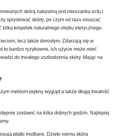
owanych skórą naturalną jest mieszanka octu i
eży spryskiwać skórę, po czym od razu osuszać
kilka kropelek naturalnego olejku eterycznego.
ieciom, lecz także dorosłym. Zdarzają się w
t to bardzo ryzykowne, ich użycie może mieć
owadzi do trwałego uszkodzenia skóry. Mając na
?
szym meblom piękny wygląd a także długą trwałość
stępnie zostawić na kilka dobrych godzin. Najlepiej
lamy.
osują płatki mydlane. Dzięki niemu skóra