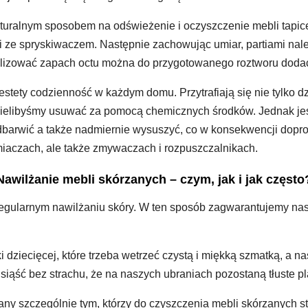
ralnym sposobem na odświeżenie i oczyszczenie mebli tapicer
i ze spryskiwaczem. Następnie zachowując umiar, partiami nal
alizować zapach octu można do przygotowanego roztworu dodać 
stety codzienność w każdym domu. Przytrafiają się nie tylko dz
cielibyśmy usuwać za pomocą chemicznych środków. Jednak jes
odbarwić a także nadmiernie wysuszyć, co w konsekwencji dopr
miaczach, ale także zmywaczach i rozpuszczalnikach.
Nawilżanie mebli skórzanych – czym, jak i jak często
egularnym nawilżaniu skóry. W ten sposób zagwarantujemy na
 dziecięcej, które trzeba wetrzeć czystą i miękką szmatką, a na
usiąść bez strachu, że na naszych ubraniach pozostaną tłuste p
ny szczególnie tym, którzy do czyszczenia mebli skórzanych st