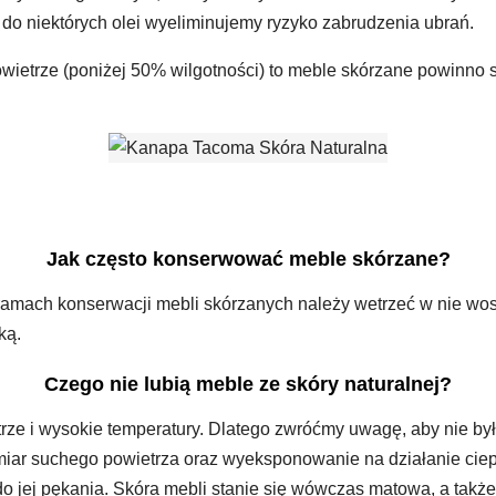
 do niektórych olei wyeliminujemy ryzyko zabrudzenia ubrań.
 powietrze (poniżej 50% wilgotności) to meble skórzane powinno
Jak często konserwować meble skórzane?
ramach konserwacji mebli skórzanych należy wetrzeć w nie wos
ką.
Czego nie lubią meble ze skóry naturalnej?
etrze i wysokie temperatury. Dlatego zwróćmy uwagę, aby nie b
iar suchego powietrza oraz wyeksponowanie na działanie ciep
 jej pękania. Skóra mebli stanie się wówczas matowa, a także