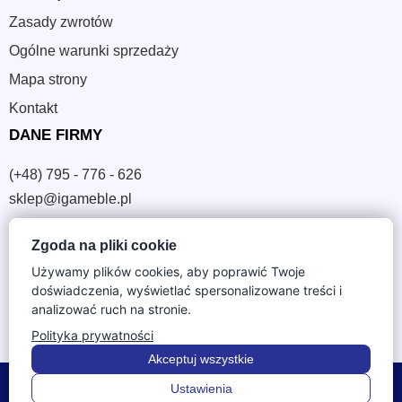
Zasady zwrotów
Ogólne warunki sprzedaży
Mapa strony
Kontakt
DANE FIRMY
(+48) 795 - 776 - 626
sklep@igameble.pl
Zgoda na pliki cookie
Sandomierska 4A
37-300 Leżajsk
Używamy plików cookies, aby poprawić Twoje
doświadczenia, wyświetlać spersonalizowane treści i
NIP: 794 172 09 19
analizować ruch na stronie.
REGON: 180933172
Polityka prywatności
Akceptuj wszystkie
© 2026 IGA Meble. Wszystkie prawa zastrzeżone.
Ustawienia